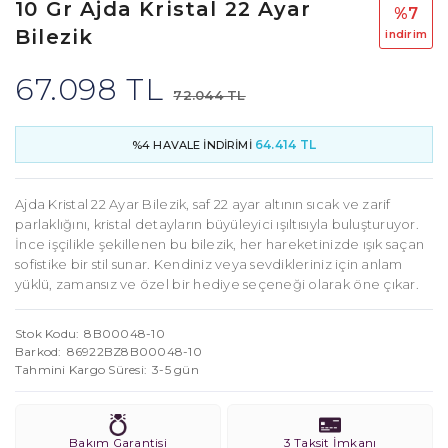
10 Gr Ajda Kristal 22 Ayar
%7
Bilezik
i̇ndi̇ri̇m
67.098 TL
72.044 TL
64.414 TL
%4 HAVALE İNDİRİMİ
Ajda Kristal 22 Ayar Bilezik, saf 22 ayar altının sıcak ve zarif
parlaklığını, kristal detayların büyüleyici ışıltısıyla buluşturuyor.
İnce işçilikle şekillenen bu bilezik, her hareketinizde ışık saçan
sofistike bir stil sunar. Kendiniz veya sevdikleriniz için anlam
yüklü, zamansız ve özel bir hediye seçeneği olarak öne çıkar.
Stok Kodu
8B00048-10
Barkod
86922BZ8B00048-10
Tahmini Kargo Süresi
3-5 gün
Bakım Garantisi
3 Taksit İmkanı