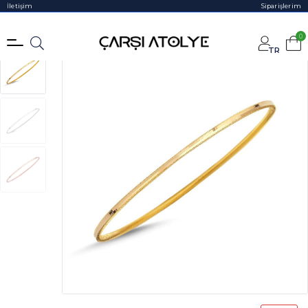
İletişim
Siparişlerim
0
TR