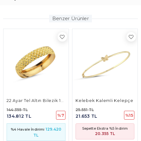
Benzer Ürünler
22 Ayar Tel Altın Bilezik 15mm 20 Gr
Kelebek Kalemli Kelepçe
144.355 TL
25.551 TL
%7
%15
134.812 TL
21.653 TL
Sepette Ekstra %5 İndirim
129.420
%4 Havale İndirimi
20.355 TL
TL