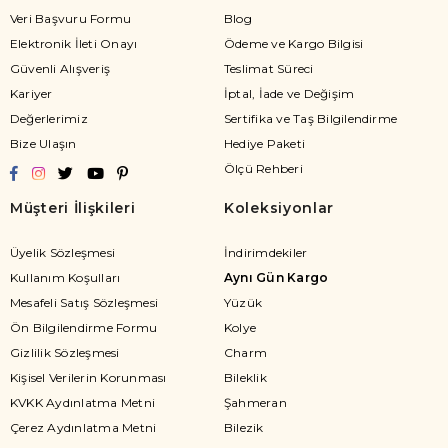
Veri Başvuru Formu
Blog
Elektronik İleti Onayı
Ödeme ve Kargo Bilgisi
Güvenli Alışveriş
Teslimat Süreci
Kariyer
İptal, İade ve Değişim
Değerlerimiz
Sertifika ve Taş Bilgilendirme
Bize Ulaşın
Hediye Paketi
Ölçü Rehberi
Müşteri İlişkileri
Koleksiyonlar
Üyelik Sözleşmesi
İndirimdekiler
Kullanım Koşulları
Aynı Gün Kargo
Mesafeli Satış Sözleşmesi
Yüzük
Ön Bilgilendirme Formu
Kolye
Gizlilik Sözleşmesi
Charm
Kişisel Verilerin Korunması
Bileklik
KVKK Aydınlatma Metni
Şahmeran
Çerez Aydınlatma Metni
Bilezik