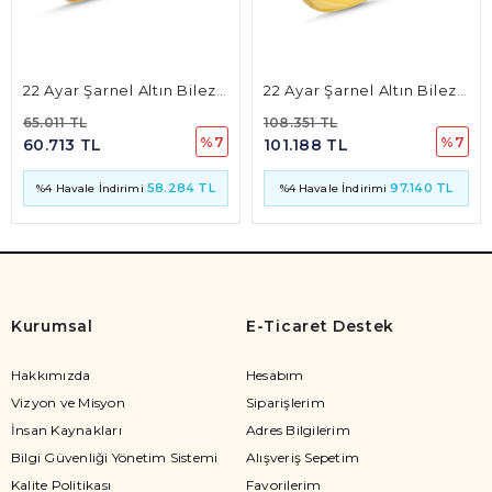
22 Ayar Şarnel Altın Bilezik 8mm 9 Gr
22 Ayar Şarnel Altın Bilezik 15mm 15 Gr
65.011 TL
108.351 TL
%7
%7
60.713 TL
101.188 TL
58.284 TL
97.140 TL
%4 Havale İndirimi
%4 Havale İndirimi
Kurumsal
E-Ticaret Destek
Hakkımızda
Hesabım
Vizyon ve Misyon
Siparişlerim
İnsan Kaynakları
Adres Bilgilerim
Bilgi Güvenliği Yönetim Sistemi
Alışveriş Sepetim
Kalite Politikası
Favorilerim