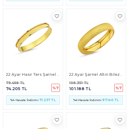
22 Ayar Hasır Ters Şarnel Altın Bilezik 10mm 11 Gr
22 Ayar Şarnel Altın Bilezik 15mm 15 Gr
79.458 TL
108.351 TL
%7
%7
74.205 TL
101.188 TL
71.237 TL
97.140 TL
%4 Havale İndirimi
%4 Havale İndirimi