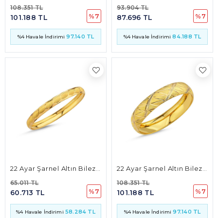
108.351 TL
93.904 TL
%7
%7
101.188 TL
87.696 TL
97.140 TL
84.188 TL
%4 Havale İndirimi
%4 Havale İndirimi
22 Ayar Şarnel Altın Bilezik 8mm 9 Gr
22 Ayar Şarnel Altın Bilezik 15mm 15 Gr
65.011 TL
108.351 TL
%7
%7
60.713 TL
101.188 TL
58.284 TL
97.140 TL
%4 Havale İndirimi
%4 Havale İndirimi