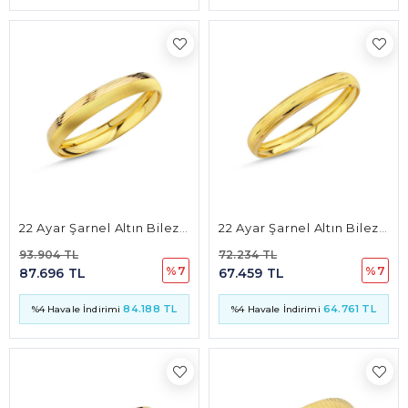
22 Ayar Şarnel Altın Bilezik 12mm 13 Gr
22 Ayar Şarnel Altın Bilezik 10mm 10 Gr
93.904 TL
72.234 TL
%7
%7
87.696 TL
67.459 TL
84.188 TL
64.761 TL
%4 Havale İndirimi
%4 Havale İndirimi