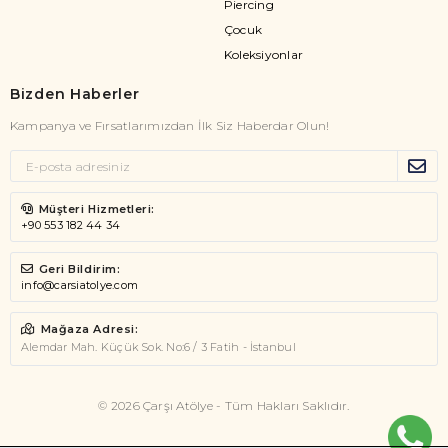
Piercing
Çocuk
Koleksiyonlar
Bizden Haberler
Kampanya ve Fırsatlarımızdan İlk Siz Haberdar Olun!
Müşteri Hizmetleri:
+90 553 182 44 34
Geri Bildirim:
info@carsiatolye.com
Mağaza Adresi:
Alemdar Mah. Küçük Sok. No:6 / 3 Fatih - İstanbul
© 2026 Çarşı Atölye - Tüm Hakları Saklıdır.