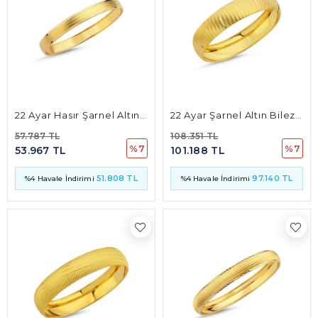
22 Ayar Hasır Şarnel Altın Bilezik 8mm 8 Gr
22 Ayar Şarnel Altın Bilezik 15mm 15 Gr
57.787 TL
108.351 TL
%7
%7
53.967 TL
101.188 TL
51.808 TL
97.140 TL
%4 Havale İndirimi
%4 Havale İndirimi