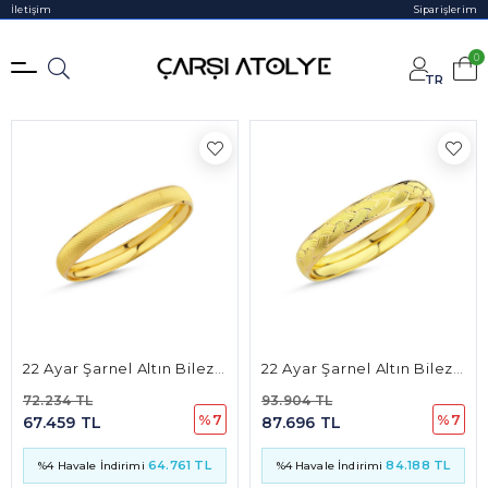
İletişim
Siparişlerim
Filtrele
0
TR
22 Ayar Şarnel Altın Bilezik 10mm 10 Gr
22 Ayar Şarnel Altın Bilezik 12mm 13 Gr
72.234 TL
93.904 TL
%7
%7
67.459 TL
87.696 TL
64.761 TL
84.188 TL
%4 Havale İndirimi
%4 Havale İndirimi