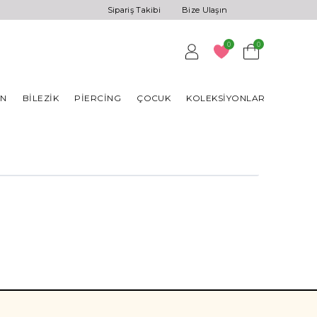
Sipariş Takibi
Bize Ulaşın
0
0
AN
BILEZIK
PIERCING
ÇOCUK
KOLEKSIYONLAR