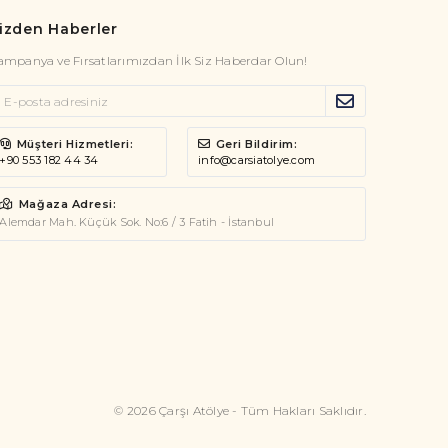
izden Haberler
ampanya ve Fırsatlarımızdan İlk Siz Haberdar Olun!
Müşteri Hizmetleri:
Geri Bildirim:
+90 553 182 44 34
info@carsiatolye.com
Mağaza Adresi:
Alemdar Mah. Küçük Sok. No:6 / 3 Fatih - İstanbul
© 2026 Çarşı Atölye - Tüm Hakları Saklıdır.