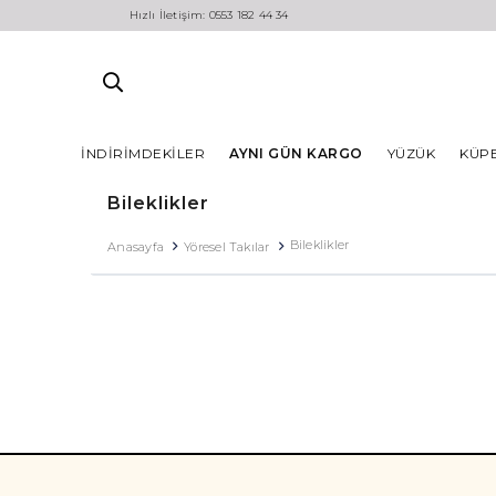
Hızlı İletişim: 0553 182 44 34
İNDIRIMDEKILER
AYNI GÜN KARGO
YÜZÜK
KÜP
Bileklikler
Bileklikler
Anasayfa
Yöresel Takılar