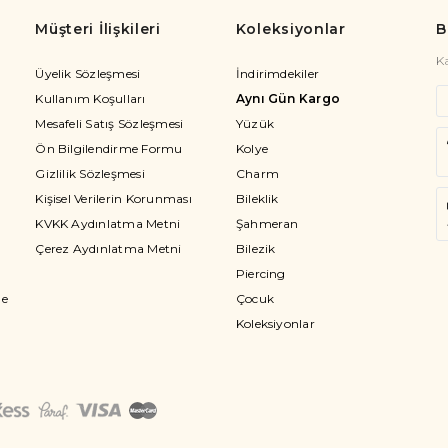
Müşteri İlişkileri
Koleksiyonlar
B
K
Üyelik Sözleşmesi
İndirimdekiler
Kullanım Koşulları
Aynı Gün Kargo
Mesafeli Satış Sözleşmesi
Yüzük
Ön Bilgilendirme Formu
Kolye
Gizlilik Sözleşmesi
Charm
Kişisel Verilerin Korunması
Bileklik
KVKK Aydınlatma Metni
Şahmeran
Çerez Aydınlatma Metni
Bilezik
Piercing
me
Çocuk
Koleksiyonlar