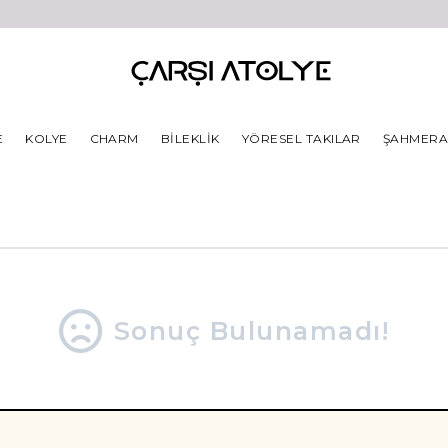
E
KOLYE
CHARM
BILEKLIK
YÖRESEL TAKILAR
ŞAHMER
Sonuç Bulunamadı!