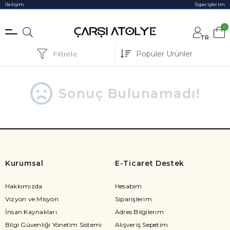
İletişim
Siparişlerim
0
TR
Filtrele
Sonuç Bulunamadı!
Kurumsal
E-Ticaret Destek
Hakkımızda
Hesabım
Vizyon ve Misyon
Siparişlerim
İnsan Kaynakları
Adres Bilgilerim
Bilgi Güvenliği Yönetim Sistemi
Alışveriş Sepetim