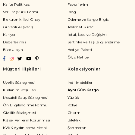
Kalite Politikası
Favorilerim
Veri Başvuru Formu
Blog
Elektronik İleti Onayı
Ödeme ve Kargo Bilgisi
Güvenli Alışveriş
Teslimat Süreci
Kariyer
İptal, İade ve Değişim
Değerlerimiz
Sertifika ve Taş Bilgilendirme
Bize Ulaşın
Hediye Paketi
Ölçü Rehberi
Müşteri İlişkileri
Koleksiyonlar
Üyelik Sözleşmesi
İndirimdekiler
Kullanım Koşulları
Aynı Gün Kargo
Mesafeli Satış Sözleşmesi
Yüzük
Ön Bilgilendirme Formu
Kolye
Gizlilik Sözleşmesi
Charm
Kişisel Verilerin Korunması
Bileklik
KVKK Aydınlatma Metni
Şahmeran