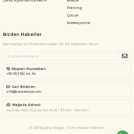
Çerez Aydınlatma Metni
Bilezik
Piercing
Çocuk
Koleksiyonlar
Bizden Haberler
Kampanya ve Fırsatlarımızdan İlk Siz Haberdar Olun!
Müşteri Hizmetleri:
+90 553 182 44 34
Geri Bildirim:
info@carsiatolye.com
Mağaza Adresi:
Alemdar Mah. Küçük Sok. No:6 / 3 Fatih - İstanbul
© 2026 Çarşı Atölye - Tüm Hakları Saklıdır.