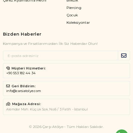
Çerez Aydınlatma Metni
Bilezik
Piercing
Çocuk
Koleksiyonlar
Bizden Haberler
Kampanya ve Fırsatlarımızdan İlk Siz Haberdar Olun!
Müşteri Hizmetleri:
+90 553 182 44 34
Geri Bildirim:
info@carsiatolye.com
Mağaza Adresi:
Alemdar Mah. Küçük Sok. No:6 / 3 Fatih - İstanbul
© 2026 Çarşı Atölye - Tüm Hakları Saklıdır.