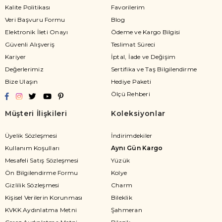
Kalite Politikası
Favorilerim
Veri Başvuru Formu
Blog
Elektronik İleti Onayı
Ödeme ve Kargo Bilgisi
Güvenli Alışveriş
Teslimat Süreci
Kariyer
İptal, İade ve Değişim
Değerlerimiz
Sertifika ve Taş Bilgilendirme
Bize Ulaşın
Hediye Paketi
Ölçü Rehberi
Müşteri İlişkileri
Koleksiyonlar
Üyelik Sözleşmesi
İndirimdekiler
Kullanım Koşulları
Aynı Gün Kargo
Mesafeli Satış Sözleşmesi
Yüzük
Ön Bilgilendirme Formu
Kolye
Gizlilik Sözleşmesi
Charm
Kişisel Verilerin Korunması
Bileklik
KVKK Aydınlatma Metni
Şahmeran