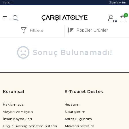
İletişim
Siparişlerim
0
TR
Filtrele
Sonuç Bulunamadı!
Kurumsal
E-Ticaret Destek
Hakkımızda
Hesabım
Vizyon ve Misyon
Siparişlerim
İnsan Kaynakları
Adres Bilgilerim
Bilgi Güvenliği Yönetim Sistemi
Alışveriş Sepetim