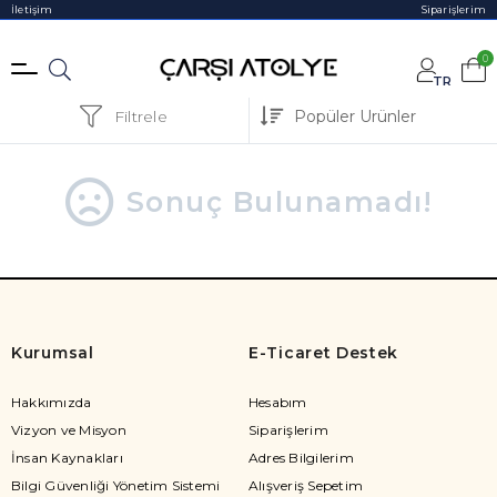
İletişim
Siparişlerim
0
TR
Filtrele
Sonuç Bulunamadı!
Kurumsal
E-Ticaret Destek
Hakkımızda
Hesabım
Vizyon ve Misyon
Siparişlerim
İnsan Kaynakları
Adres Bilgilerim
Bilgi Güvenliği Yönetim Sistemi
Alışveriş Sepetim