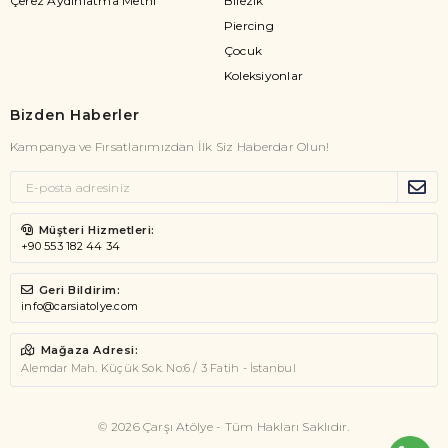
Çerez Aydınlatma Metni
Bilezik
Piercing
Çocuk
Koleksiyonlar
Bizden Haberler
Kampanya ve Fırsatlarımızdan İlk Siz Haberdar Olun!
Müşteri Hizmetleri:
+90 553 182 44 34
Geri Bildirim:
info@carsiatolye.com
Mağaza Adresi:
Alemdar Mah. Küçük Sok. No:6 / 3 Fatih - İstanbul
© 2026 Çarşı Atölye - Tüm Hakları Saklıdır.