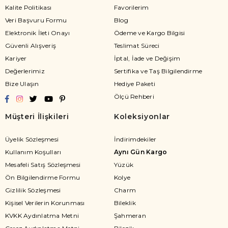
Kalite Politikası
Favorilerim
Veri Başvuru Formu
Blog
Elektronik İleti Onayı
Ödeme ve Kargo Bilgisi
Güvenli Alışveriş
Teslimat Süreci
Kariyer
İptal, İade ve Değişim
Değerlerimiz
Sertifika ve Taş Bilgilendirme
Bize Ulaşın
Hediye Paketi
Ölçü Rehberi
Müşteri İlişkileri
Koleksiyonlar
Üyelik Sözleşmesi
İndirimdekiler
Kullanım Koşulları
Aynı Gün Kargo
Mesafeli Satış Sözleşmesi
Yüzük
Ön Bilgilendirme Formu
Kolye
Gizlilik Sözleşmesi
Charm
Kişisel Verilerin Korunması
Bileklik
KVKK Aydınlatma Metni
Şahmeran