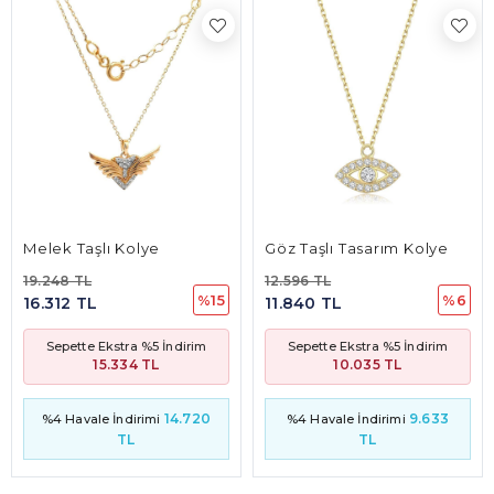
 Kolye
Göz Taşlı Tasarım Kolye
12.596 TL
13.674 TL
%15
%6
11.840 TL
12.853 TL
stra %5 İndirim
Sepette Ekstra %5 İndirim
Sepette Ekst
.334 TL
10.035 TL
10.8
14.720
9.633
İndirimi
%4 Havale İndirimi
%4 Havale İn
TL
TL