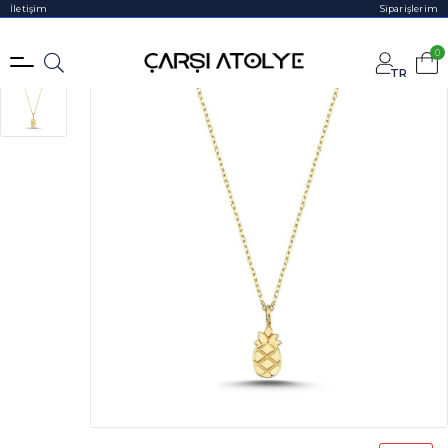
İletişim
Siparişlerim
0
TR