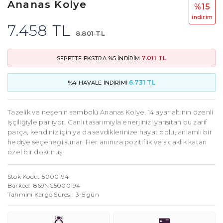
Ananas Kolye
%15
i̇ndi̇ri̇m
7.458 TL
8.801 TL
7.011 TL
SEPETTE EKSTRA %5 İNDİRİM
6.731 TL
%4 HAVALE İNDİRİMİ
Tazelik ve neşenin sembolü Ananas Kolye, 14 ayar altının özenli
işçiliğiyle parlıyor. Canlı tasarımıyla enerjinizi yansıtan bu zarif
parça, kendiniz için ya da sevdiklerinize hayat dolu, anlamlı bir
hediye seçeneği sunar. Her anınıza pozitiflik ve sıcaklık katan
özel bir dokunuş.
Stok Kodu
5000194
Barkod
869NC5000194
Tahmini Kargo Süresi
3-5 gün