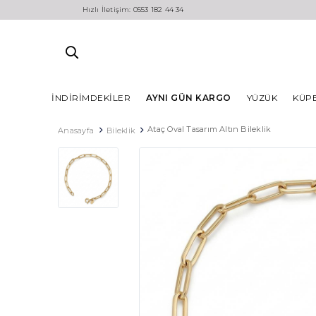
Hızlı İletişim: 0553 182 44 34
İNDIRIMDEKILER
AYNI GÜN KARGO
YÜZÜK
KÜP
Ataç Oval Tasarım Altın Bileklik
Anasayfa
Bileklik