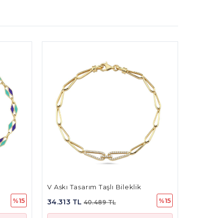
klik
Yıldız Kare Tasarım Taşlı Bileklik
Al
%15
%15
34.244 TL
9.
40.408 TL