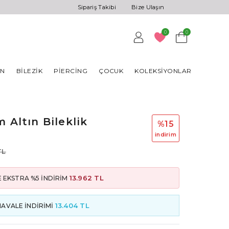
Sipariş Takibi
Bize Ulaşın
0
0
AN
BILEZIK
PIERCING
ÇOCUK
KOLEKSIYONLAR
 Altın Bileklik
%15
i̇ndi̇ri̇m
TL
13.962 TL
 EKSTRA %5 İNDİRİM
13.404 TL
HAVALE İNDİRİMİ