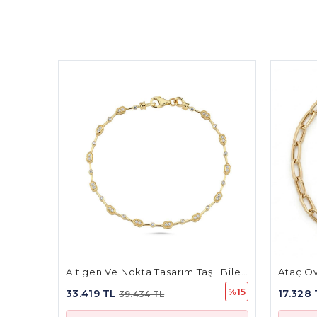
Altıgen Ve Nokta Tasarım Taşlı Bileklik
Ataç Oval Tasarım Altın Bileklik
Kar
%15
%15
17.328 TL
23
20.448 TL