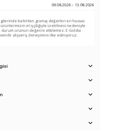
09.08.2026 – 13.08.2026
lgilerinde belirtilen gramaj değerleri en hassas
 ürünlerimizin el işçiliğiyle üretilmesi nedeniyle
. Bu durum ürünün değerini etkilemez. E-Goldia
venilir alışveriş deneyimini ilke ediniyoruz.
isi
im