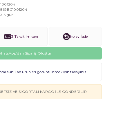
1001204
869BC1001204
3-5 gün
3 Taksit İmkanı
Kolay İade
hatsApp'dan Sipariş Oluştur
a sunulan ürünleri görüntülemek için tıklayınız.
RETSIZ VE SIGORTALI KARGO ILE GÖNDERILIR.