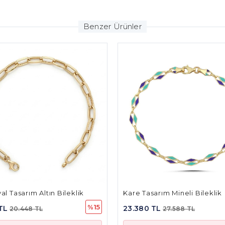
Benzer Ürünler
e Tasarım Mineli Bileklik
V Askı Tasarım Taşlı Bile
%15
.380 TL
34.313 TL
27.588 TL
40.489 TL