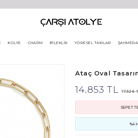
E
KOLYE
CHARM
BILEKLIK
YÖRESEL TAKILAR
ŞAHMER
Ataç Oval Tasarım
14.853 TL
17.526 
SEPETTE
%4 