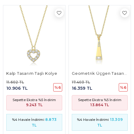
Kalp Tasarım Taşlı Kolye
Geometrik Üçgen Tasarım Baget Taşlı Kolye
11.602 TL
17.403 TL
%6
%6
10.906 TL
16.359 TL
Sepette Ekstra %5 İndirim
Sepette Ekstra %5 İndirim
9.243 TL
13.864 TL
8.873
13.309
%4 Havale İndirimi
%4 Havale İndirimi
TL
TL