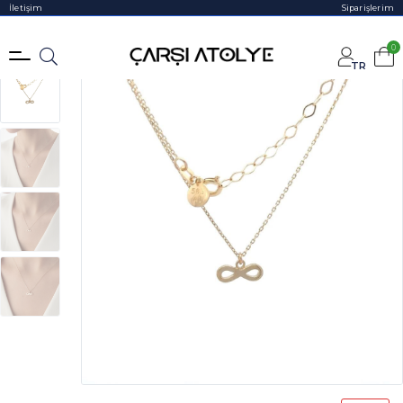
İletişim
Siparişlerim
0
TR