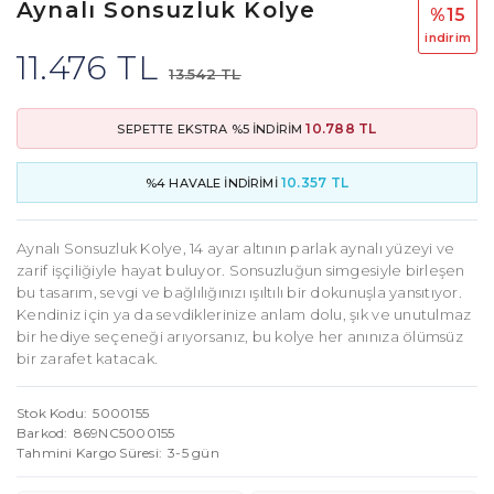
Aynalı Sonsuzluk Kolye
%15
i̇ndi̇ri̇m
11.476 TL
13.542 TL
10.788 TL
SEPETTE EKSTRA %5 İNDİRİM
10.357 TL
%4 HAVALE İNDİRİMİ
Aynalı Sonsuzluk Kolye, 14 ayar altının parlak aynalı yüzeyi ve
zarif işçiliğiyle hayat buluyor. Sonsuzluğun simgesiyle birleşen
bu tasarım, sevgi ve bağlılığınızı ışıltılı bir dokunuşla yansıtıyor.
Kendiniz için ya da sevdiklerinize anlam dolu, şık ve unutulmaz
bir hediye seçeneği arıyorsanız, bu kolye her anınıza ölümsüz
bir zarafet katacak.
Stok Kodu
5000155
Barkod
869NC5000155
Tahmini Kargo Süresi
3-5 gün