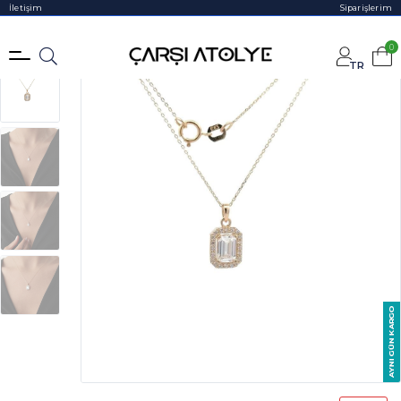
İletişim
Siparişlerim
0
TR