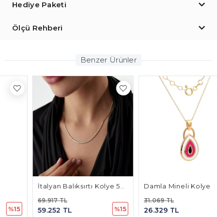
Hediye Paketi
Ölçü Rehberi
Benzer Ürünler
İtalyan Balıksırtı Kolye 54 Cm
Damla Mineli Kolye
69.917 TL
31.069 TL
%15
%15
59.252 TL
26.329 TL