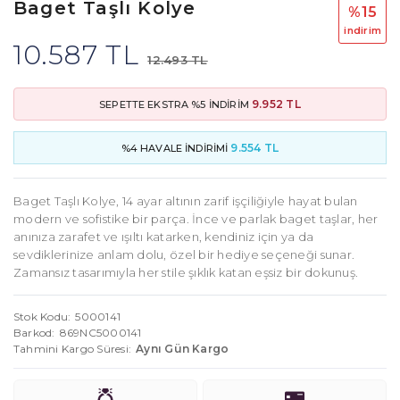
Baget Taşlı Kolye
%15
i̇ndi̇ri̇m
10.587 TL
12.493 TL
9.952 TL
SEPETTE EKSTRA %5 İNDİRİM
9.554 TL
%4 HAVALE İNDİRİMİ
Baget Taşlı Kolye, 14 ayar altının zarif işçiliğiyle hayat bulan
modern ve sofistike bir parça. İnce ve parlak baget taşlar, her
anınıza zarafet ve ışıltı katarken, kendiniz için ya da
sevdiklerinize anlam dolu, özel bir hediye seçeneği sunar.
Zamansız tasarımıyla her stile şıklık katan eşsiz bir dokunuş.
Stok Kodu
5000141
Barkod
869NC5000141
Tahmini Kargo Süresi
Aynı Gün Kargo