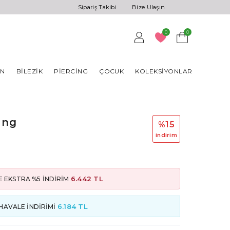
Sipariş Takibi
Bize Ulaşın
0
0
AN
BILEZIK
PIERCING
ÇOCUK
KOLEKSIYONLAR
ing
%15
i̇ndi̇ri̇m
6.442 TL
 EKSTRA %5 İNDİRİM
6.184 TL
HAVALE İNDİRİMİ