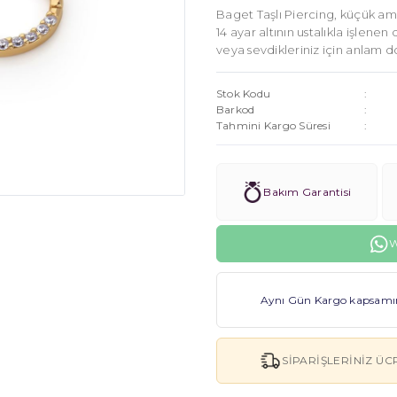
Baget Taşlı Piercing, küçük ama 
14 ayar altının ustalıkla işlenen 
veya sevdikleriniz için anlam do
Stok Kodu
Barkod
Tahmini Kargo Süresi
Bakım Garantisi
W
Aynı Gün Kargo kapsamınd
SIPARIŞLERINIZ ÜC