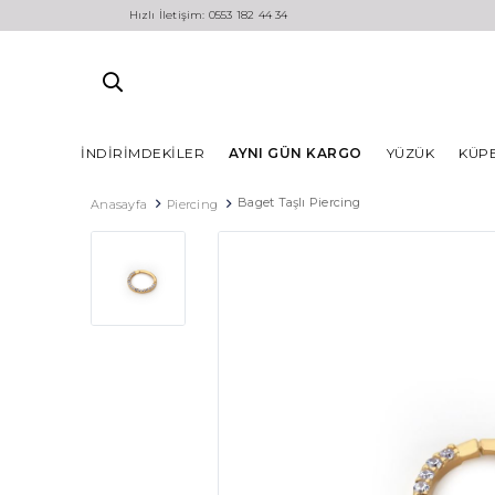
Hızlı İletişim: 0553 182 44 34
İNDIRIMDEKILER
AYNI GÜN KARGO
YÜZÜK
KÜP
Baget Taşlı Piercing
Anasayfa
Piercing