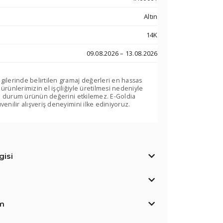
Altın
14K
09.08.2026 – 13.08.2026
lgilerinde belirtilen gramaj değerleri en hassas
 ürünlerimizin el işçiliğiyle üretilmesi nedeniyle
. Bu durum ürünün değerini etkilemez. E-Goldia
venilir alışveriş deneyimini ilke ediniyoruz.
isi
im