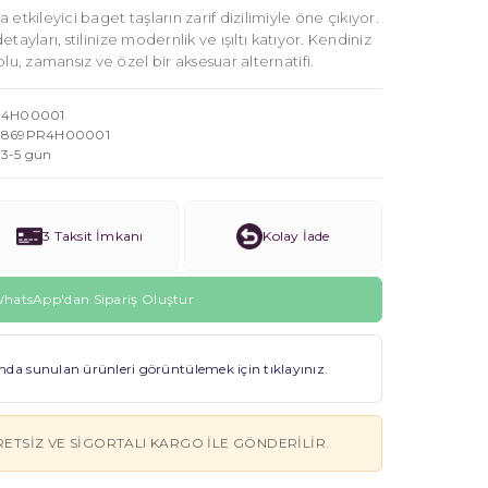
etkileyici baget taşların zarif dizilimiyle öne çıkıyor.
detayları, stilinize modernlik ve ışıltı katıyor. Kendiniz
lu, zamansız ve özel bir aksesuar alternatifi.
4H00001
869PR4H00001
3-5 gün
3 Taksit İmkanı
Kolay İade
hatsApp'dan Sipariş Oluştur
a sunulan ürünleri görüntülemek için tıklayınız.
RETSIZ VE SIGORTALI KARGO ILE GÖNDERILIR.