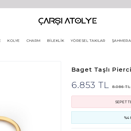
E
KOLYE
CHARM
BILEKLIK
YÖRESEL TAKILAR
ŞAHMER
Baget Taşlı Pierc
6.853 TL
8.086 TL
SEPETTE
%4 