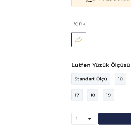
Renk
Lütfen Yüzük Ölçüsü 
Standart Ölçü
10
17
18
19