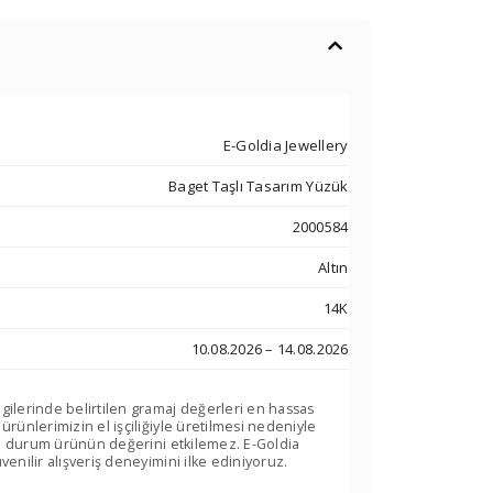
E-Goldia Jewellery
Baget Taşlı Tasarım Yüzük
2000584
Altın
14K
10.08.2026 – 14.08.2026
lgilerinde belirtilen gramaj değerleri en hassas
 ürünlerimizin el işçiliğiyle üretilmesi nedeniyle
. Bu durum ürünün değerini etkilemez. E-Goldia
venilir alışveriş deneyimini ilke ediniyoruz.