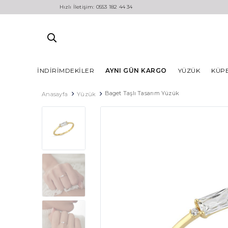
Hızlı İletişim: 0553 182 44 34
İNDIRIMDEKILER
AYNI GÜN KARGO
YÜZÜK
KÜP
Baget Taşlı Tasarım Yüzük
Anasayfa
Yüzük