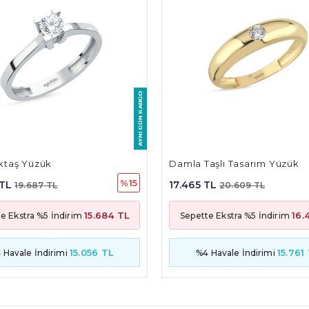
mla Taşlı Tasarım Yüzük
Göz Rabia Turkuaz Mine
%15
.465 TL
8.909 TL
20.609 TL
10.512 TL
16.418 TL
epette Ekstra %5 İndirim
Sepette Ekstra %5 İndir
15.761 TL
8
%4 Havale İndirimi
%4 Havale İndirimi