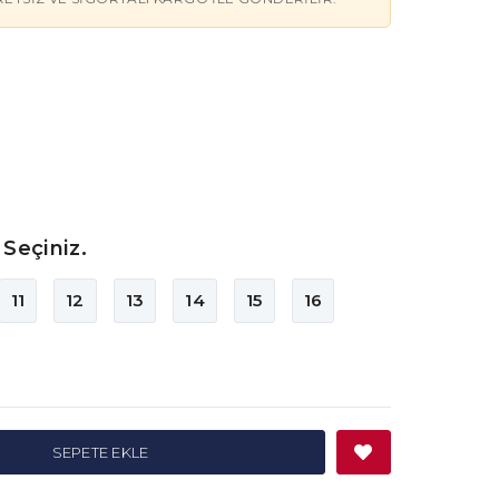
Seçiniz.
11
12
13
14
15
16
SEPETE EKLE