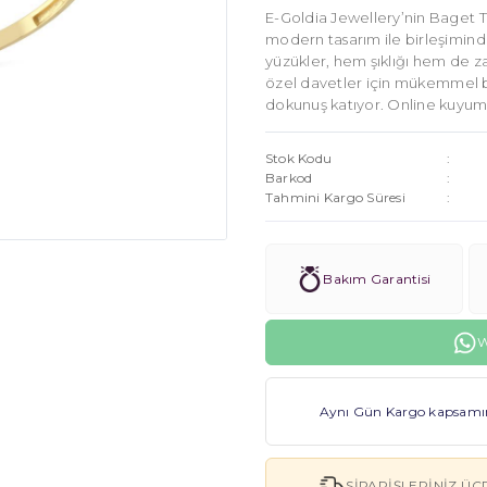
E-Goldia Jewellery’nin Baget Ta
modern tasarım ile birleşiminden
yüzükler, hem şıklığı hem de z
özel davetler için mükemmel bir
dokunuş katıyor. Online kuyum
Stok Kodu
Barkod
Tahmini Kargo Süresi
Bakım Garantisi
W
Aynı Gün Kargo kapsamınd
SIPARIŞLERINIZ ÜC