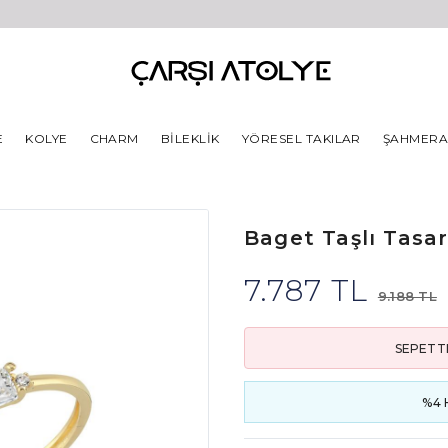
E
KOLYE
CHARM
BILEKLIK
YÖRESEL TAKILAR
ŞAHMER
Baget Taşlı Tasa
7.787 TL
9.188 TL
SEPETT
%4 