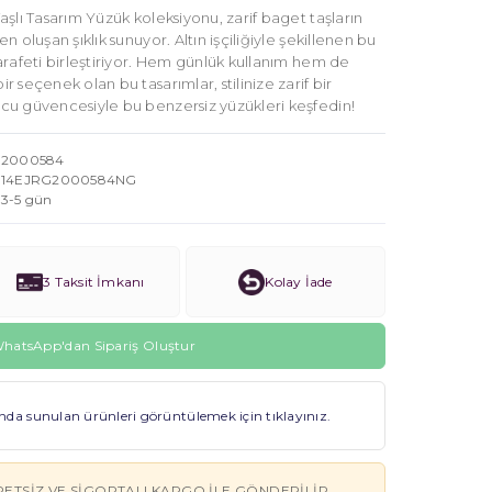
şlı Tasarım Yüzük koleksiyonu, zarif baget taşların
 oluşan şıklık sunuyor. Altın işçiliğiyle şekillenen bu
arafeti birleştiriyor. Hem günlük kullanım hem de
 seçenek olan bu tasarımlar, stilinize zarif bir
cu güvencesiyle bu benzersiz yüzükleri keşfedin!
2000584
14EJRG2000584NG
3-5 gün
3 Taksit İmkanı
Kolay İade
hatsApp'dan Sipariş Oluştur
a sunulan ürünleri görüntülemek için tıklayınız.
RETSIZ VE SIGORTALI KARGO ILE GÖNDERILIR.