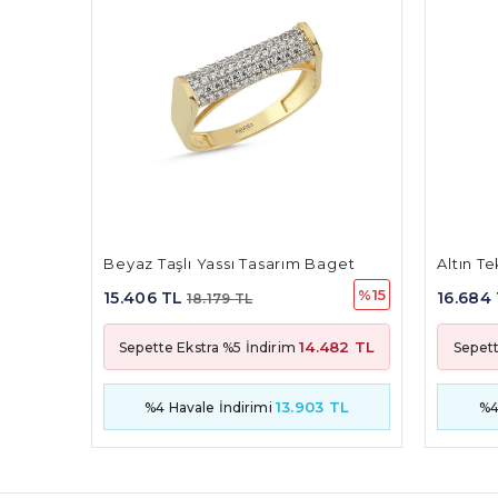
ım Baget
Altın Tektaş Yüzük
Da
%15
%15
16.684 TL
17
19.687 TL
14.482 TL
15.684 TL
m
Sepette Ekstra %5 İndirim
S
.903 TL
15.056 TL
%4 Havale İndirimi