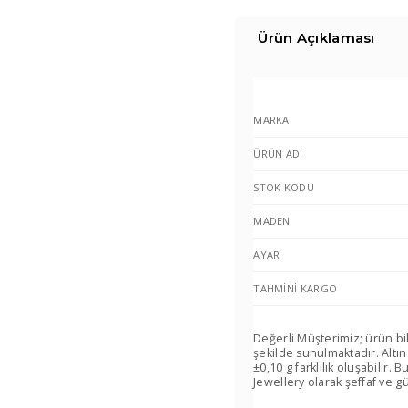
Ürün Açıklaması
MARKA
ÜRÜN ADI
STOK KODU
MADEN
AYAR
TAHMINI KARGO
Değerli Müşterimiz; ürün bi
şekilde sunulmaktadır. Altın
±0,10 g farklılık oluşabilir
Jewellery olarak şeffaf ve gü