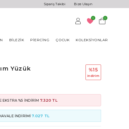
Sipariş Takibi
Bize Ulaşın
0
0
AN
BILEZIK
PIERCING
ÇOCUK
KOLEKSIYONLAR
rım Yüzük
%15
i̇ndi̇ri̇m
7.320 TL
E EKSTRA %5 İNDİRİM
7.027 TL
HAVALE İNDİRİMİ