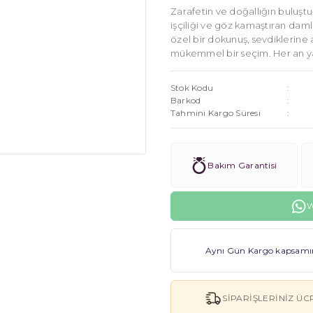
Zarafetin ve doğallığın buluştu
işçiliği ve göz kamaştıran damla 
özel bir dokunuş, sevdiklerine 
mükemmel bir seçim. Her an yan
Stok Kodu
Barkod
Tahmini Kargo Süresi
Bakım Garantisi
W
Aynı Gün Kargo kapsamınd
SIPARIŞLERINIZ ÜC