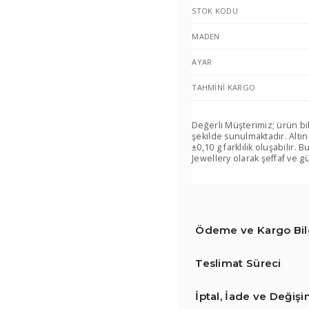
STOK KODU
MADEN
AYAR
TAHMINI KARGO
Değerli Müşterimiz; ürün bi
şekilde sunulmaktadır. Altın
±0,10 g farklılık oluşabilir
Jewellery olarak şeffaf ve gü
Ödeme ve Kargo Bilg
Teslimat Süreci
İptal, İade ve Değiş