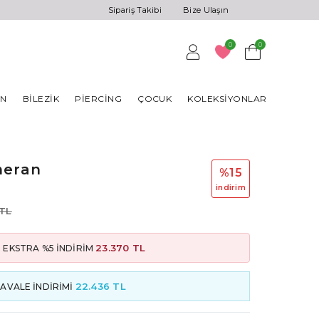
Sipariş Takibi
Bize Ulaşın
0
0
AN
BILEZIK
PIERCING
ÇOCUK
KOLEKSIYONLAR
meran
%15
i̇ndi̇ri̇m
 TL
23.370 TL
 EKSTRA %5 İNDİRİM
22.436 TL
AVALE İNDİRİMİ