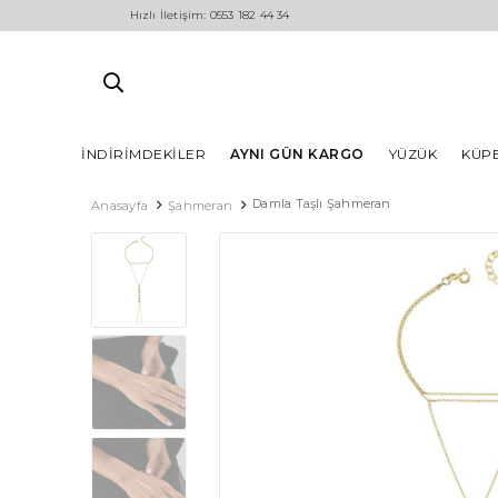
Hızlı İletişim: 0553 182 44 34
İNDIRIMDEKILER
AYNI GÜN KARGO
YÜZÜK
KÜP
Damla Taşlı Şahmeran
Anasayfa
Şahmeran