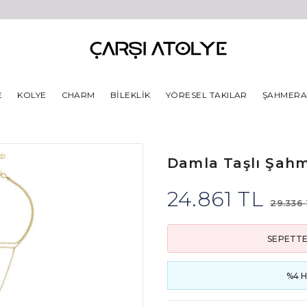
E
KOLYE
CHARM
BILEKLIK
YÖRESEL TAKILAR
ŞAHMER
Damla Taşlı Şah
24.861 TL
29.336
SEPETTE
%4 H