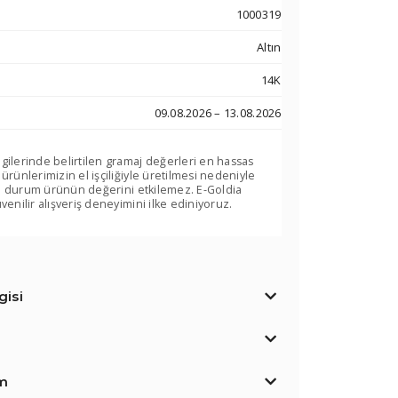
1000319
Altın
14K
09.08.2026 – 13.08.2026
lgilerinde belirtilen gramaj değerleri en hassas
 ürünlerimizin el işçiliğiyle üretilmesi nedeniyle
. Bu durum ürünün değerini etkilemez. E-Goldia
venilir alışveriş deneyimini ilke ediniyoruz.
isi
im