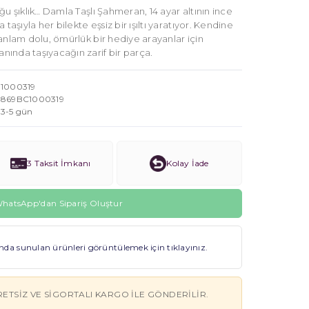
ğu şıklık… Damla Taşlı Şahmeran, 14 ayar altının ince
taşıyla her bilekte eşsiz bir ışıltı yaratıyor. Kendine
anlam dolu, ömürlük bir hediye arayanlar için
ında taşıyacağın zarif bir parça.
1000319
869BC1000319
3-5 gün
3 Taksit İmkanı
Kolay İade
hatsApp'dan Sipariş Oluştur
a sunulan ürünleri görüntülemek için tıklayınız.
RETSIZ VE SIGORTALI KARGO ILE GÖNDERILIR.