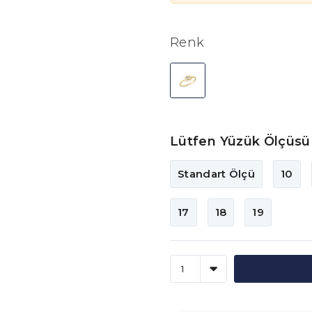
Renk
Lütfen Yüzük Ölçüsü 
Standart Ölçü
10
17
18
19