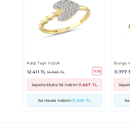
Burgu Yüzük
Papatya
%15
%15
11.777 TL
10.238
13.896 TL
67 TL
11.070 TL
Sepette Ekstra %5 İndirim
Sepet
TL
10.627 TL
%4 Havale İndirimi
%4