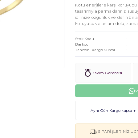
Kötü enerjilere karşı koruyucu Gö
tasarımıyla parmaklarınızı süslü
stilinize özgünlük ve derin bir 
koruyucu ve anlam dolu, zaman
Stok Kodu
Barkod
Tahmini Kargo Süresi
Bakım Garantisi
W
Aynı Gün Kargo kapsamınd
SIPARIŞLERINIZ ÜC