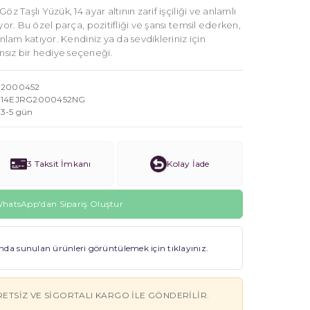
z Taşlı Yüzük, 14 ayar altının zarif işçiliği ve anlamlı
yor. Bu özel parça, pozitifliği ve şansı temsil ederken,
anlam katıyor. Kendiniz ya da sevdikleriniz için
sız bir hediye seçeneği.
2000452
14EJRG2000452NG
3-5 gün
3 Taksit İmkanı
Kolay İade
hatsApp'dan Sipariş Oluştur
a sunulan ürünleri görüntülemek için tıklayınız.
RETSIZ VE SIGORTALI KARGO ILE GÖNDERILIR.