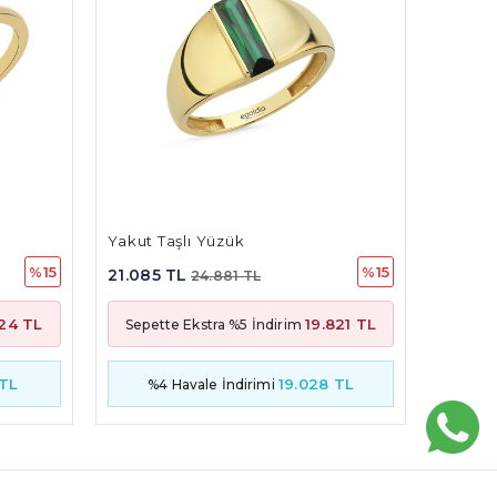
Kral Yüzük
Üç Ova
%15
%15
21.939 TL
33.80
25.888 TL
821 TL
20.624
Sepette Ekstra %5 İndirim
Sepet
TL
 TL
%4
19.799 TL
%4 Havale İndirimi