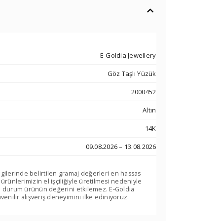
E-Goldia Jewellery
Göz Taşlı Yüzük
2000452
Altın
14K
09.08.2026 – 13.08.2026
lgilerinde belirtilen gramaj değerleri en hassas
 ürünlerimizin el işçiliğiyle üretilmesi nedeniyle
. Bu durum ürünün değerini etkilemez. E-Goldia
venilir alışveriş deneyimini ilke ediniyoruz.