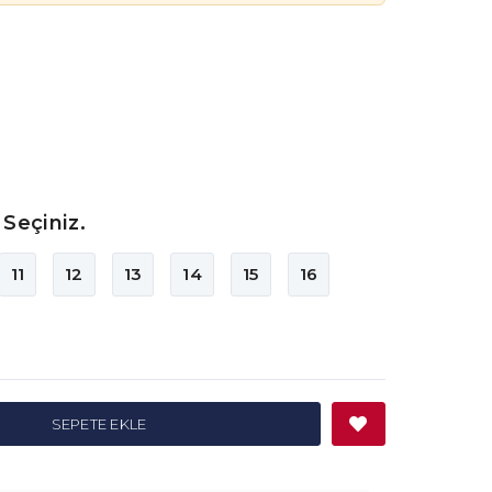
Seçiniz.
11
12
13
14
15
16
SEPETE EKLE