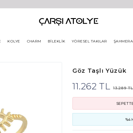
E
KOLYE
CHARM
BILEKLIK
YÖRESEL TAKILAR
ŞAHMER
Göz Taşlı Yüzük
11.262 TL
13.289 T
SEPETTE
%4 