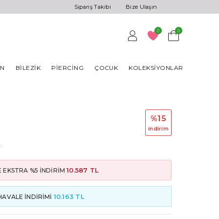
Sipariş Takibi
Bize Ulaşın
0
0
AN
BILEZIK
PIERCING
ÇOCUK
KOLEKSIYONLAR
%15
i̇ndi̇ri̇m
L
10.587 TL
 EKSTRA %5 İNDİRİM
10.163 TL
HAVALE İNDİRİMİ