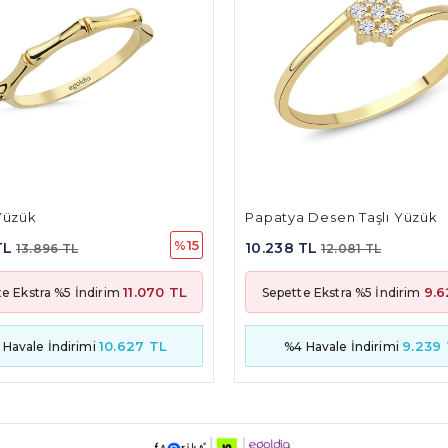
 Desen Taşlı Yüzük
Yakut Taşlı Yüzük
%15
 TL
21.085 TL
12.081 TL
24.881 TL
9.624 TL
19.
te Ekstra %5 İndirim
Sepette Ekstra %5 İndirim
9.239 TL
19.028
 Havale İndirimi
%4 Havale İndirimi