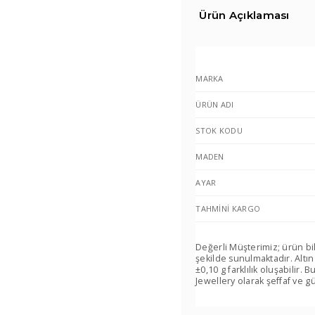
Ürün Açıklaması
MARKA
ÜRÜN ADI
STOK KODU
MADEN
AYAR
TAHMINI KARGO
Değerli Müşterimiz; ürün bi
şekilde sunulmaktadır. Altın
±0,10 g farklılık oluşabilir
Jewellery olarak şeffaf ve gü