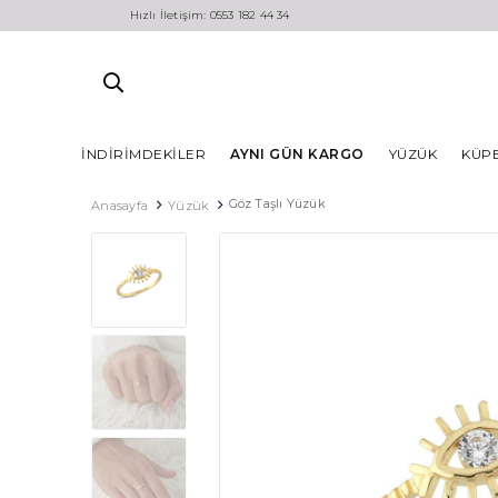
Hızlı İletişim: 0553 182 44 34
İNDIRIMDEKILER
AYNI GÜN KARGO
YÜZÜK
KÜP
Göz Taşlı Yüzük
Anasayfa
Yüzük