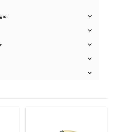
isi
im