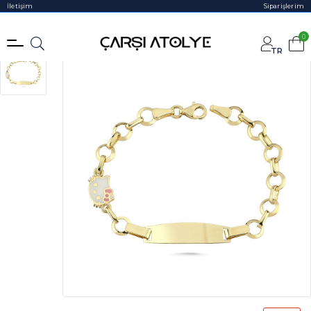
İletişim
Siparişlerim
0
TR