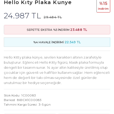
Hello Kıty Plaka Kunye
%15
i̇ndi̇ri̇m
24.987 TL
29.484 TL
23.488 TL
SEPETTE EKSTRA %5 İNDİRİM
22.549 TL
%4 HAVALE İNDİRİMİ
Hello Kitty plaka künye, sevilen karakteri altının zarafetiyle
buluşturur. Eğlenceli Hello Kitty figürü, klasik plaka formuyla
dengeli bir tasarım sunar. 14 ayar altın kalitesiyle üretilmiş olup
çocuklar için güvenli ve hafif bir kullanım sağlar. Hem eğlenceli
hem de değerli bir takı olması sayesinde özel günlerde
unutulmaz bir hediye seçeneğidir.
Stok Kodu
1C00083
Barkod
869CK1C00083
Tahmini Kargo Süresi
3-5 gün