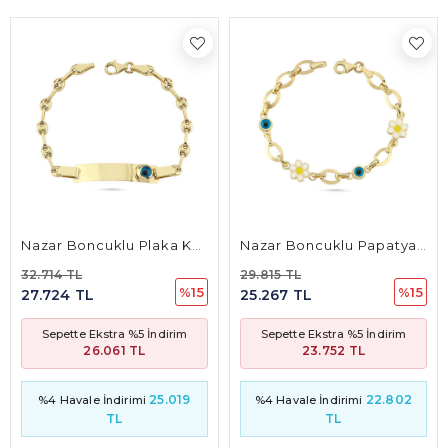
Nazar Boncuklu Plaka Künye
Nazar Boncuklu Papatyalı Bileklik
14 TL
29.815 TL
21.17
%15
%15
724 TL
25.267 TL
18.4
epette Ekstra %5 İndirim
Sepette Ekstra %5 İndirim
Se
26.061 TL
23.752 TL
25.019
22.802
4 Havale İndirimi
%4 Havale İndirimi
%4 
TL
TL