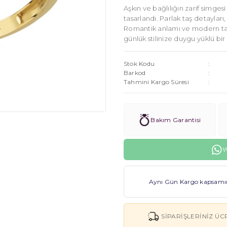
Aşkın ve bağlılığın zarif simgesi 
tasarlandı. Parlak taş detayları,
Romantik anlamı ve modern t
günlük stilinize duygu yüklü bi
Stok Kodu
Barkod
Tahmini Kargo Süresi
Bakım Garantisi
W
Aynı Gün Kargo kapsamınd
SIPARIŞLERINIZ ÜC