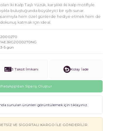
olan İki Kalp Taşlı Yüzük, karşılıklı iki kalp motifiyle
 ışıkla buluştuğunda büyüleyici bir ışıltı sunar.
asarımıyla hem özel günlerde hediye etmek hem de
r dokunuş katmak için ideal.
2000270
14EJRG2000270NG
3-5 gün
3 Taksit İmkanı
Kolay İade
hatsApp'dan Sipariş Oluştur
a sunulan ürünleri görüntülemek için tıklayınız.
RETSIZ VE SIGORTALI KARGO ILE GÖNDERILIR.