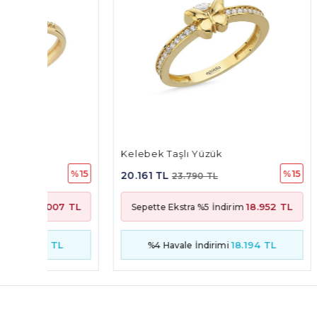
Kelebek Taşlı Yüzük
Oval Ka
%15
%15
20.161 TL
10.965
23.790 TL
07 TL
18.952 TL
Sepette Ekstra %5 İndirim
Sepett
TL
18.194 TL
%4 Havale İndirimi
%4