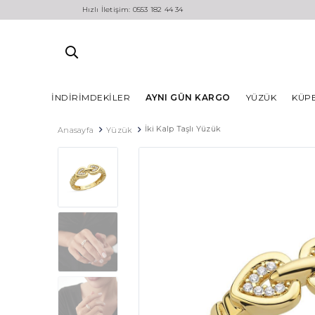
Hızlı İletişim: 0553 182 44 34
İNDIRIMDEKILER
AYNI GÜN KARGO
YÜZÜK
KÜP
İki Kalp Taşlı Yüzük
Anasayfa
Yüzük