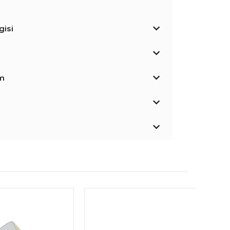
isi
im