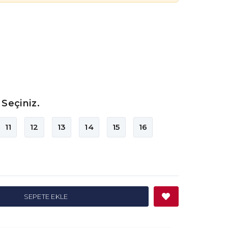
Seçiniz.
11
12
13
14
15
16
SEPETE EKLE