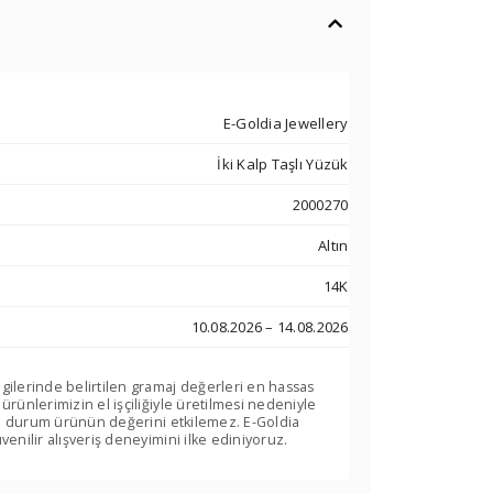
E-Goldia Jewellery
İki Kalp Taşlı Yüzük
2000270
Altın
14K
10.08.2026 – 14.08.2026
lgilerinde belirtilen gramaj değerleri en hassas
 ürünlerimizin el işçiliğiyle üretilmesi nedeniyle
. Bu durum ürünün değerini etkilemez. E-Goldia
venilir alışveriş deneyimini ilke ediniyoruz.