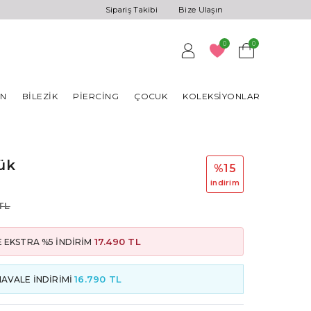
Sipariş Takibi
Bize Ulaşın
0
0
AN
BILEZIK
PIERCING
ÇOCUK
KOLEKSIYONLAR
zük
%15
i̇ndi̇ri̇m
 TL
17.490 TL
 EKSTRA %5 İNDİRİM
16.790 TL
HAVALE İNDİRİMİ