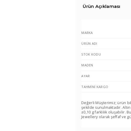
Ürün Açıklaması
MARKA
ÜRÜN ADI
STOK KODU
MADEN
AYAR
TAHMINI KARGO
Değerli Müşterimiz; ürün bi
şekilde sunulmaktadır. Altın
±0,10 g farklılık oluşabilir
Jewellery olarak şeffaf ve gü