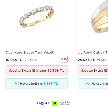
re Baget Taşlı Yüzük
Üç Renk Çubuk Tasarım Yüz
%15
 TL
25.035 TL
12.939 TL
29.541 TL
10.308 TL
23.
e Ekstra %5 İndirim
Sepette Ekstra %5 İndirim
9.895 TL
22.592
 Havale İndirimi
%4 Havale İndirimi