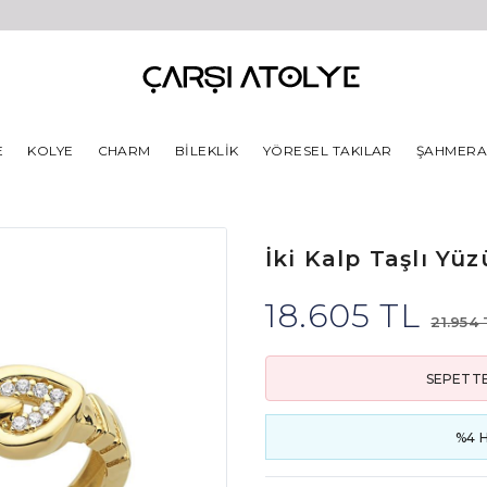
E
KOLYE
CHARM
BILEKLIK
YÖRESEL TAKILAR
ŞAHMER
İki Kalp Taşlı Yü
18.605 TL
21.954
SEPETTE
%4 