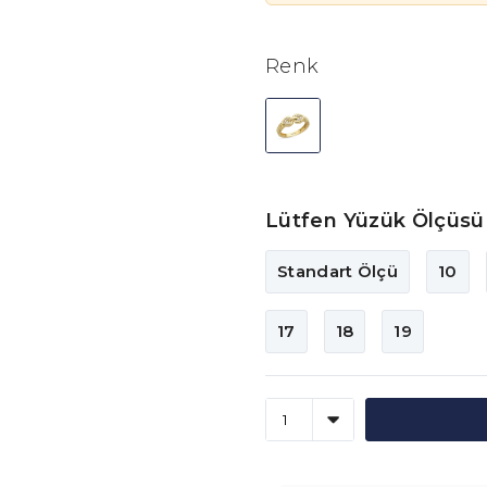
Renk
Lütfen Yüzük Ölçüsü 
Standart Ölçü
10
17
18
19