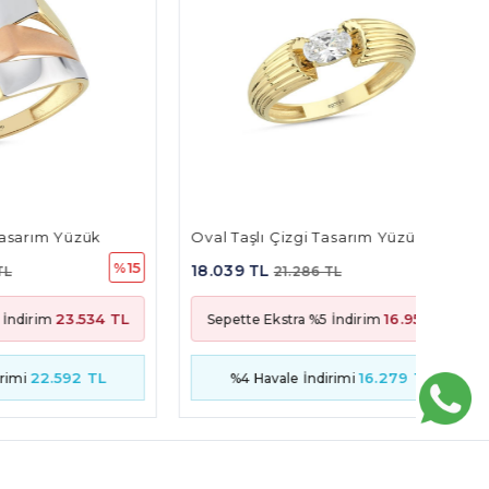
ük
Oval Taşlı Çizgi Tasarım Yüzük
Oval T
%15
%15
18.039 TL
18.747
21.286 TL
534 TL
16.957 TL
Sepette Ekstra %5 İndirim
Sepet
 TL
16.279 TL
%4 Havale İndirimi
%