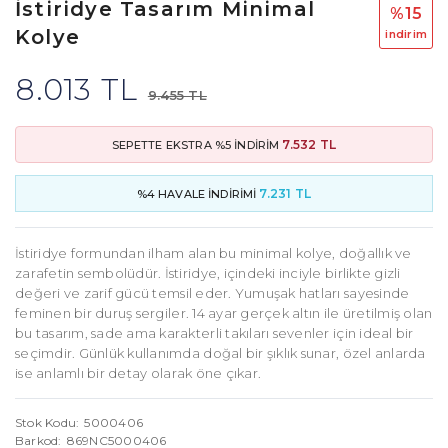
İstiridye Tasarım Minimal
%15
Kolye
i̇ndi̇ri̇m
8.013 TL
9.455 TL
7.532 TL
SEPETTE EKSTRA %5 İNDİRİM
7.231 TL
%4 HAVALE İNDİRİMİ
İstiridye formundan ilham alan bu minimal kolye, doğallık ve
zarafetin sembolüdür. İstiridye, içindeki inciyle birlikte gizli
değeri ve zarif gücü temsil eder. Yumuşak hatları sayesinde
feminen bir duruş sergiler. 14 ayar gerçek altın ile üretilmiş olan
bu tasarım, sade ama karakterli takıları sevenler için ideal bir
seçimdir. Günlük kullanımda doğal bir şıklık sunar, özel anlarda
ise anlamlı bir detay olarak öne çıkar.
Stok Kodu
5000406
Barkod
869NC5000406