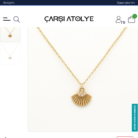
İletişim
Siparişlerim
0
TR