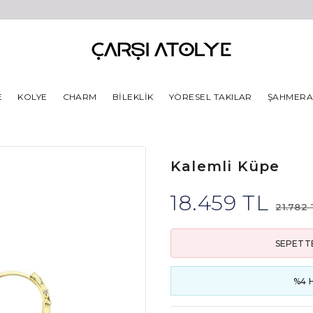
E
KOLYE
CHARM
BILEKLIK
YÖRESEL TAKILAR
ŞAHMER
Kalemli Küpe
18.459 TL
21.782 
SEPETTE
%4 