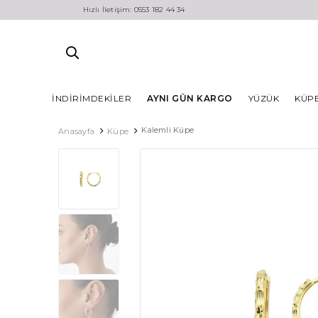
Hızlı İletişim: 0553 182 44 34
İNDIRIMDEKILER
AYNI GÜN KARGO
YÜZÜK
KÜP
Kalemli Küpe
Anasayfa
Küpe