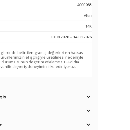
4000085
Altın
14K
10.08.2026 – 14.08.2026
lgilerinde belirtilen gramaj değerleri en hassas
 ürünlerimizin el işçiliğiyle üretilmesi nedeniyle
. Bu durum ürünün değerini etkilemez. E-Goldia
venilir alışveriş deneyimini ilke ediniyoruz.
isi
im