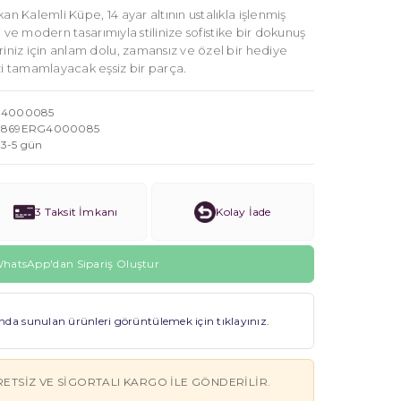
an Kalemli Küpe, 14 ayar altının ustalıkla işlenmiş
eri ve modern tasarımıyla stilinize sofistike bir dokunuş
riniz için anlam dolu, zamansız ve özel bir hediye
zi tamamlayacak eşsiz bir parça.
4000085
869ERG4000085
3-5 gün
3 Taksit İmkanı
Kolay İade
hatsApp'dan Sipariş Oluştur
a sunulan ürünleri görüntülemek için tıklayınız.
RETSIZ VE SIGORTALI KARGO ILE GÖNDERILIR.