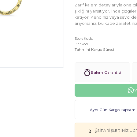
Zarif kalem detaylarıyla öne çık
şıklığını yansıtıyor. İnce çizgil
katıyor. Kendiniz veya sevdikle
arıyorsanız, bu küpe zarafetini
Stok Kodu
Barkod
Tahmini Kargo Süresi
Bakım Garantisi
W
Aynı Gün Kargo kapsamınd
SIPARIŞLERINIZ ÜC