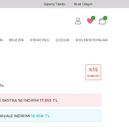
Sipariş Takibi
Bize Ulaşın
0
0
AN
BILEZIK
PIERCING
ÇOCUK
KOLEKSIYONLAR
%15
i̇ndi̇ri̇m
TL
17.353 TL
 EKSTRA %5 İNDİRİM
16.658 TL
HAVALE İNDİRİMİ