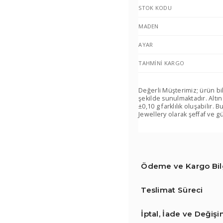
STOK KODU
MADEN
AYAR
TAHMINI KARGO
Değerli Müşterimiz; ürün bi
şekilde sunulmaktadır. Altın
±0,10 g farklılık oluşabilir
Jewellery olarak şeffaf ve gü
Ödeme ve Kargo Bilg
Teslimat Süreci
İptal, İade ve Değiş