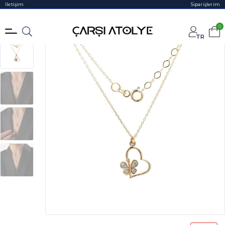
İletişim
Siparişlerim
0
TR