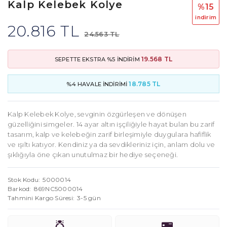
Kalp Kelebek Kolye
%15
i̇ndi̇ri̇m
20.816 TL
24.563 TL
19.568 TL
SEPETTE EKSTRA %5 İNDİRİM
18.785 TL
%4 HAVALE İNDİRİMİ
Kalp Kelebek Kolye, sevginin özgürleşen ve dönüşen
güzelliğini simgeler. 14 ayar altın işçiliğiyle hayat bulan bu zarif
tasarım, kalp ve kelebeğin zarif birleşimiyle duygulara hafiflik
ve ışıltı katıyor. Kendiniz ya da sevdikleriniz için, anlam dolu ve
şıklığıyla öne çıkan unutulmaz bir hediye seçeneği.
Stok Kodu
5000014
Barkod
869NC5000014
Tahmini Kargo Süresi
3-5 gün