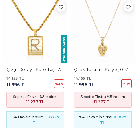
Çizgi Detaylı Kare Taşlı Altın Harf Kolye Ucu – Özel Seri (2,1 × 1,3 Cm – 0,15 Mm)
Çilek Tasarım Kolye(10 Mm* 9 Mm 5.5Mm)
14.155 TL
14.155 TL
%15
%15
11.996 TL
11.996 TL
Sepette Ekstra %5 İndirim
Sepette Ekstra %5 İndirim
11.277 TL
11.277 TL
10.825
10.825
%4 Havale İndirimi
%4 Havale İndirimi
TL
TL