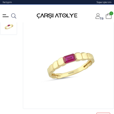
İletişim
Siparişlerim
0
TR