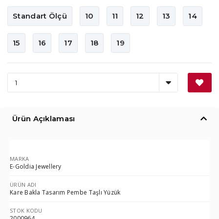
Standart Ölçü
10
11
12
13
14
15
16
17
18
19
Ürün Açıklaması
MARKA
E-Goldia Jewellery
ÜRÜN ADI
Kare Bakla Tasarım Pembe Taşlı Yüzük
STOK KODU
2000964