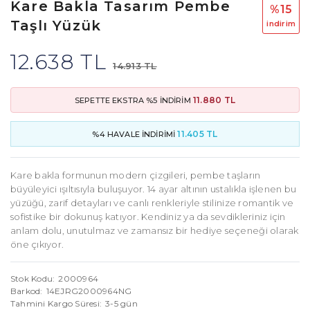
Kare Bakla Tasarım Pembe
%15
Taşlı Yüzük
i̇ndi̇ri̇m
12.638 TL
14.913 TL
11.880 TL
SEPETTE EKSTRA %5 İNDİRİM
11.405 TL
%4 HAVALE İNDİRİMİ
Kare bakla formunun modern çizgileri, pembe taşların
büyüleyici ışıltısıyla buluşuyor. 14 ayar altının ustalıkla işlenen bu
yüzüğü, zarif detayları ve canlı renkleriyle stilinize romantik ve
sofistike bir dokunuş katıyor. Kendiniz ya da sevdikleriniz için
anlam dolu, unutulmaz ve zamansız bir hediye seçeneği olarak
öne çıkıyor.
Stok Kodu
2000964
Barkod
14EJRG2000964NG
Tahmini Kargo Süresi
3-5 gün