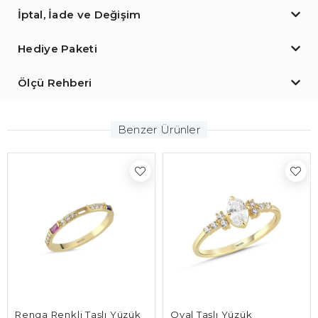
İptal, İade ve Değişim
Hediye Paketi
Ölçü Rehberi
Benzer Ürünler
lı Yüzük
Oval Taşlı Yüzük
V Tasarım Yüzük