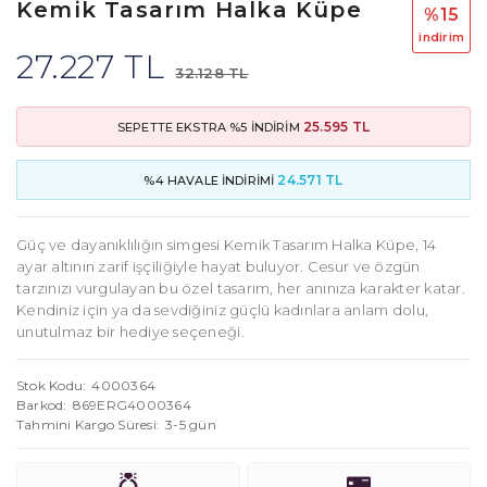
Kemik Tasarım Halka Küpe
%15
i̇ndi̇ri̇m
27.227 TL
32.128 TL
25.595 TL
SEPETTE EKSTRA %5 İNDİRİM
24.571 TL
%4 HAVALE İNDİRİMİ
Güç ve dayanıklılığın simgesi Kemik Tasarım Halka Küpe, 14
ayar altının zarif işçiliğiyle hayat buluyor. Cesur ve özgün
tarzınızı vurgulayan bu özel tasarım, her anınıza karakter katar.
Kendiniz için ya da sevdiğiniz güçlü kadınlara anlam dolu,
unutulmaz bir hediye seçeneği.
Stok Kodu
4000364
Barkod
869ERG4000364
Tahmini Kargo Süresi
3-5 gün