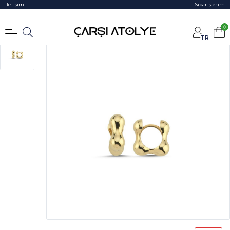
İletişim
Siparişlerim
0
TR