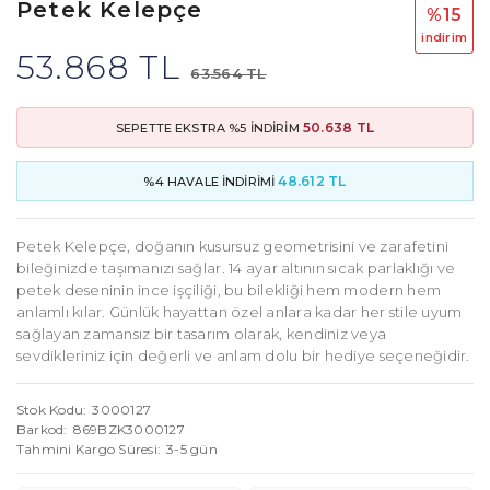
Petek Kelepçe
%15
i̇ndi̇ri̇m
53.868 TL
63.564 TL
50.638 TL
SEPETTE EKSTRA %5 İNDİRİM
48.612 TL
%4 HAVALE İNDİRİMİ
Petek Kelepçe, doğanın kusursuz geometrisini ve zarafetini
bileğinizde taşımanızı sağlar. 14 ayar altının sıcak parlaklığı ve
petek deseninin ince işçiliği, bu bilekliği hem modern hem
anlamlı kılar. Günlük hayattan özel anlara kadar her stile uyum
sağlayan zamansız bir tasarım olarak, kendiniz veya
sevdikleriniz için değerli ve anlam dolu bir hediye seçeneğidir.
Stok Kodu
3000127
Barkod
869BZK3000127
Tahmini Kargo Süresi
3-5 gün