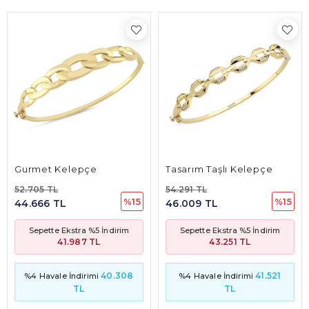
Tasarım Taşlı Kelepçe
Taşlı Füzyon Kelepçe
54.291 TL
46.761 TL
%15
%15
46.009 TL
39.628 TL
im
Sepette Ekstra %5 İndirim
Sepette Ekstra %5 İndiri
43.251 TL
37.252 TL
308
41.521
35.76
%4 Havale İndirimi
%4 Havale İndirimi
TL
TL