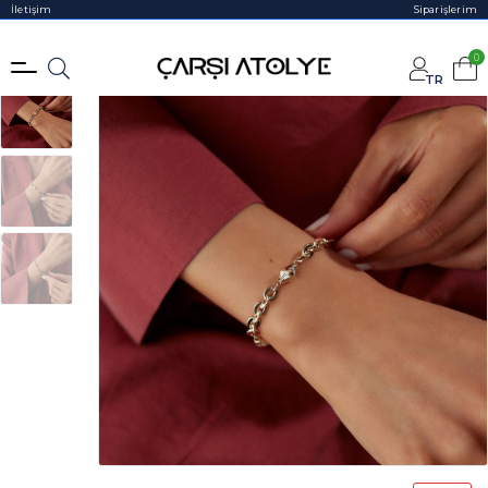
İletişim
Siparişlerim
0
TR