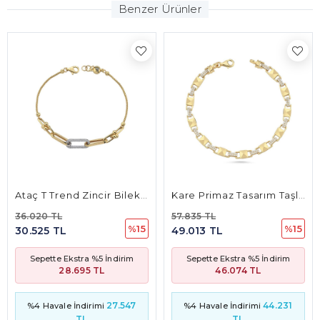
Benzer Ürünler
Ataç T Trend Zincir Bileklik
Kare Primaz Tasarım Taşlı Bileklik
36.020 TL
57.835 TL
%15
%15
30.525 TL
49.013 TL
Sepette Ekstra %5 İndirim
Sepette Ekstra %5 İndirim
28.695 TL
46.074 TL
27.547
44.231
%4 Havale İndirimi
%4 Havale İndirimi
TL
TL