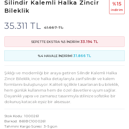
Silindir Kalemli Halka Zincir
%15
Bileklik
i̇ndi̇ri̇m
35.311 TL
41.667 TL
33.194 TL
SEPETTE EKSTRA %5 İNDİRİM
31.866 TL
%4 HAVALE İNDİRİMİ
Şıklığı ve modernliği bir araya getiren Silindir Kalemli Halka
Zincir Bileklik, ince halka detaylarıyla zarif silindir ve kalem
formlarını buluşturuyor. Kaliteli işçilikle tasarlanan bu bileklik,
hem günlük kullanıma hem de özel davetlere uyum sağlar.
Dayanıklı yapısı ve zamansız tasarımıyla stilinize sofistike bir
dokunuş katacak eşsiz bir aksesuar.
Stok Kodu
1000261
Barkod
869BC1000261
Tahmini Kargo Süresi
3-5 gün