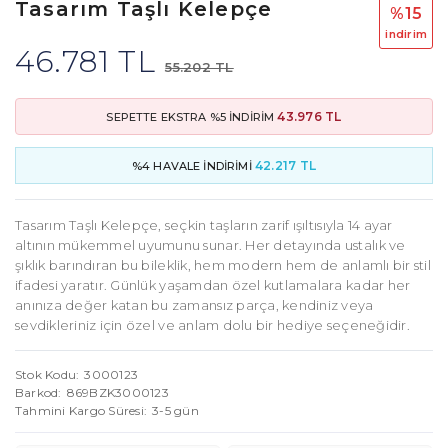
Tasarım Taşlı Kelepçe
%15
i̇ndi̇ri̇m
46.781 TL
55.202 TL
43.976 TL
SEPETTE EKSTRA %5 İNDİRİM
42.217 TL
%4 HAVALE İNDİRİMİ
Tasarım Taşlı Kelepçe, seçkin taşların zarif ışıltısıyla 14 ayar
altının mükemmel uyumunu sunar. Her detayında ustalık ve
şıklık barındıran bu bileklik, hem modern hem de anlamlı bir stil
ifadesi yaratır. Günlük yaşamdan özel kutlamalara kadar her
anınıza değer katan bu zamansız parça, kendiniz veya
sevdikleriniz için özel ve anlam dolu bir hediye seçeneğidir.
Stok Kodu
3000123
Barkod
869BZK3000123
Tahmini Kargo Süresi
3-5 gün