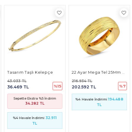
Tasarım Taşlı Kelepçe
22 Ayar Mega Tel 25Mm 30 Gr
43.033 TL
216.934 TL
%15
%7
36.469 TL
202.592 TL
Sepette Ekstra %5 İndirim
194.488
%4 Havale İndirimi
34.282 TL
TL
32.911
%4 Havale İndirimi
TL