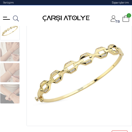
İletişim
Siparişlerim
0
TR