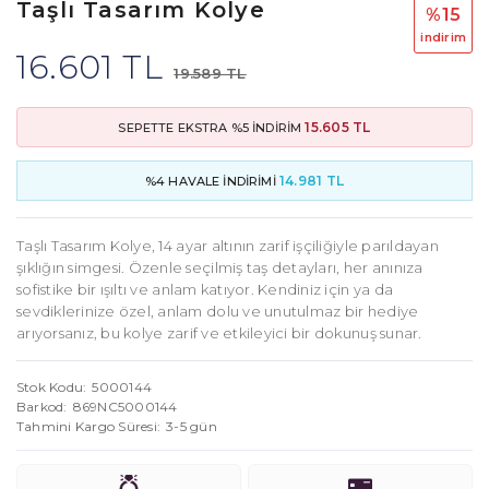
Taşlı Tasarım Kolye
%15
i̇ndi̇ri̇m
16.601 TL
19.589 TL
15.605 TL
SEPETTE EKSTRA %5 İNDİRİM
14.981 TL
%4 HAVALE İNDİRİMİ
Taşlı Tasarım Kolye, 14 ayar altının zarif işçiliğiyle parıldayan
şıklığın simgesi. Özenle seçilmiş taş detayları, her anınıza
sofistike bir ışıltı ve anlam katıyor. Kendiniz için ya da
sevdiklerinize özel, anlam dolu ve unutulmaz bir hediye
arıyorsanız, bu kolye zarif ve etkileyici bir dokunuş sunar.
Stok Kodu
5000144
Barkod
869NC5000144
Tahmini Kargo Süresi
3-5 gün