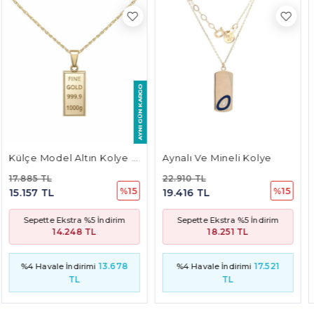
Aynalı Ve Mineli Kolye
Mineli Taşlı Damla Kolye
22.910 TL
20.781 TL
%15
%15
19.416 TL
17.611 TL
Sepette Ekstra %5 İndirim
Sepette Ekstra %5 İndirim
18.251 TL
16.555 TL
17.521
15.893
%4 Havale İndirimi
%4 Havale İndirimi
TL
TL