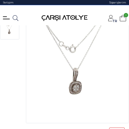
İletişim
Siparişlerim
0
TR