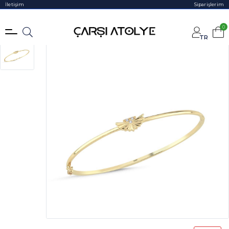
İletişim
Siparişlerim
0
TR