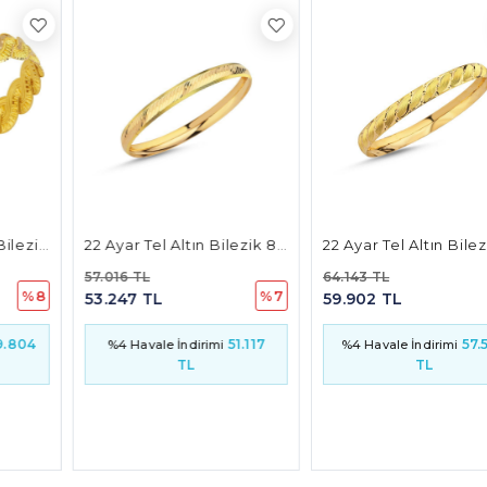
22 Ayar Tel Altın Bilezik 8mm 8 Gr
22 Ayar Tel Altın Bilezik 8mm 9 Gr
57.016 TL
64.143 TL
%7
%7
53.247 TL
59.902 TL
51.117
57.506
%4 Havale İndirimi
%4 Havale İndirimi
TL
TL