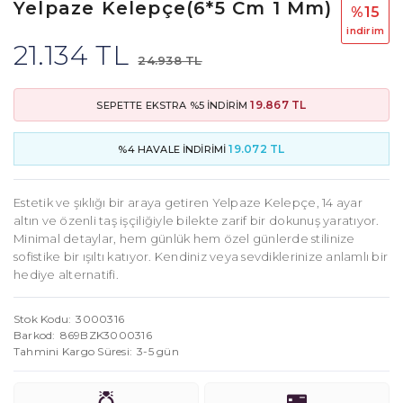
Yelpaze Kelepçe(6*5 Cm 1 Mm)
%15
i̇ndi̇ri̇m
21.134 TL
24.938 TL
19.867 TL
SEPETTE EKSTRA %5 İNDİRİM
19.072 TL
%4 HAVALE İNDİRİMİ
Estetik ve şıklığı bir araya getiren Yelpaze Kelepçe, 14 ayar
altın ve özenli taş işçiliğiyle bilekte zarif bir dokunuş yaratıyor.
Minimal detaylar, hem günlük hem özel günlerde stilinize
sofistike bir ışıltı katıyor. Kendiniz veya sevdiklerinize anlamlı bir
hediye alternatifi.
Stok Kodu
3000316
Barkod
869BZK3000316
Tahmini Kargo Süresi
3-5 gün