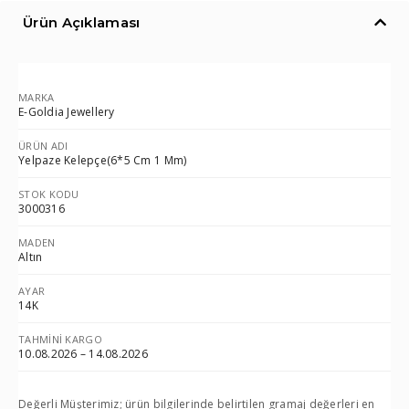
Ürün Açıklaması
MARKA
E-Goldia Jewellery
ÜRÜN ADI
Yelpaze Kelepçe(6*5 Cm 1 Mm)
STOK KODU
3000316
MADEN
Altın
AYAR
14K
TAHMINI KARGO
10.08.2026 – 14.08.2026
Değerli Müşterimiz; ürün bilgilerinde belirtilen gramaj değerleri en