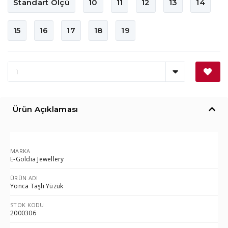
Standart Ölçü
10
11
12
13
14
15
16
17
18
19
Ürün Açıklaması
MARKA
E-Goldia Jewellery
ÜRÜN ADI
Yonca Taşlı Yüzük
STOK KODU
2000306