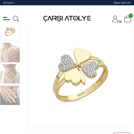
İletişim
Siparişlerim
0
TR