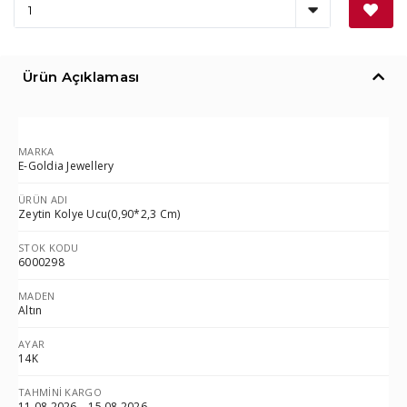
Ürün Açıklaması
MARKA
E-Goldia Jewellery
ÜRÜN ADI
Zeytin Kolye Ucu(0,90*2,3 Cm)
STOK KODU
6000298
MADEN
Altın
AYAR
14K
TAHMINI KARGO
11.08.2026 – 15.08.2026