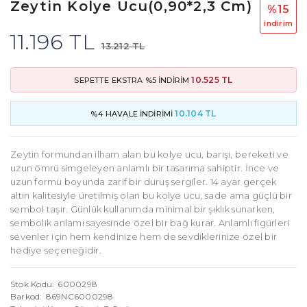
Zeytin Kolye Ucu(0,90*2,3 Cm)
%15
i̇ndi̇ri̇m
11.196 TL
13.212 TL
10.525 TL
SEPETTE EKSTRA %5 İNDİRİM
10.104 TL
%4 HAVALE İNDİRİMİ
Zeytin formundan ilham alan bu kolye ucu, barışı, bereketi ve
uzun ömrü simgeleyen anlamlı bir tasarıma sahiptir. İnce ve
uzun formu boyunda zarif bir duruş sergiler. 14 ayar gerçek
altın kalitesiyle üretilmiş olan bu kolye ucu, sade ama güçlü bir
sembol taşır. Günlük kullanımda minimal bir şıklık sunarken,
sembolik anlamı sayesinde özel bir bağ kurar. Anlamlı figürleri
sevenler için hem kendinize hem de sevdiklerinize özel bir
hediye seçeneğidir.
Stok Kodu
6000298
Barkod
869NC6000298