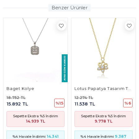
Benzer Ürünler
Baget Kolye
Lotus Papatya Tasarım Taşlı Kolye
18.752 TL
12.274 TL
%15
%6
15.892 TL
11.538 TL
Sepette Ekstra %5 İndirim
Sepette Ekstra %5 İndirim
14.939 TL
9.778 TL
14.341
9.387
%4 Havale İndirimi
%4 Havale İndirimi