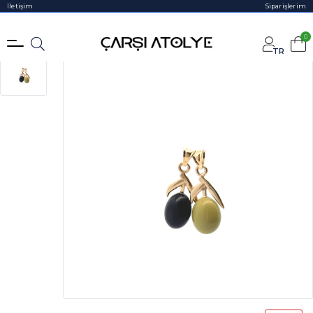
İletişim
Siparişlerim
0
TR