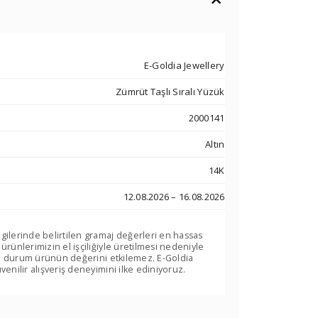
E-Goldia Jewellery
Zümrüt Taşlı Sıralı Yüzük
2000141
Altın
14K
12.08.2026 – 16.08.2026
lgilerinde belirtilen gramaj değerleri en hassas
 ürünlerimizin el işçiliğiyle üretilmesi nedeniyle
. Bu durum ürünün değerini etkilemez. E-Goldia
venilir alışveriş deneyimini ilke ediniyoruz.