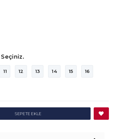
Seçiniz.
11
12
13
14
15
16
SEPETE EKLE