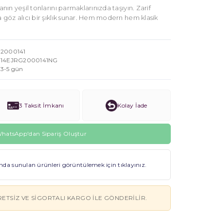
anın yeşil tonlarını parmaklarınızda taşıyın. Zarif
a göz alıcı bir şıklık sunar. Hem modern hem klasik
2000141
14EJRG2000141NG
3-5 gün
3 Taksit İmkanı
Kolay İade
hatsApp'dan Sipariş Oluştur
a sunulan ürünleri görüntülemek için tıklayınız.
RETSIZ VE SIGORTALI KARGO ILE GÖNDERILIR.