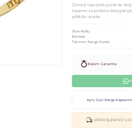
Zümrüt taşlı sıralı yüzük ile doğ
tasarımı ve pırlanta detaylarıyl
şıklık bir arada.
Stok Kodu
Barkod
Tahmini Kargo Süresi
Bakım Garantisi
W
Aynı Gün Kargo kapsamınd
SIPARIŞLERINIZ ÜC