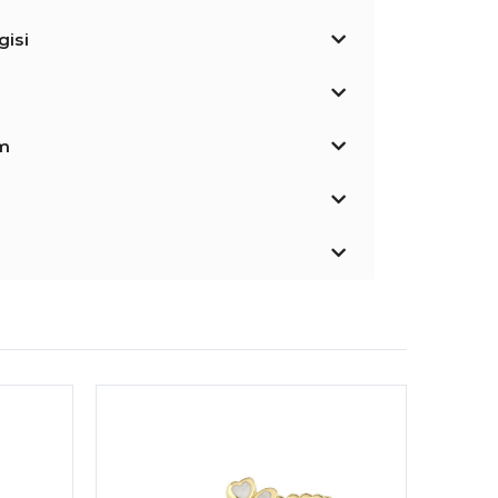
isi
im