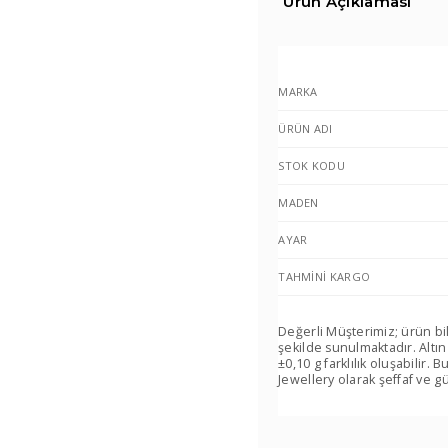
Ürün Açıklaması
MARKA
ÜRÜN ADI
STOK KODU
MADEN
AYAR
TAHMINI KARGO
Değerli Müşterimiz; ürün bi
şekilde sunulmaktadır. Altın
±0,10 g farklılık oluşabilir
Jewellery olarak şeffaf ve gü