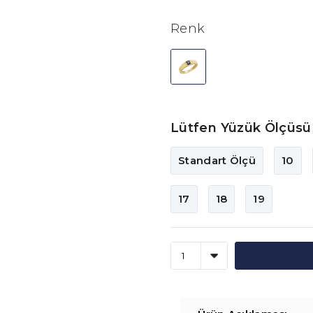
Renk
Lütfen Yüzük Ölçüsü 
Standart Ölçü
10
17
18
19