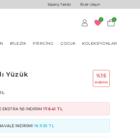
Sipariş Takibi
Bize Ulaşın
0
0
AN
BILEZIK
PIERCING
ÇOCUK
KOLEKSIYONLAR
lı Yüzük
%15
i̇ndi̇ri̇m
TL
17.641 TL
 EKSTRA %5 İNDİRİM
16.935 TL
HAVALE İNDİRİMİ