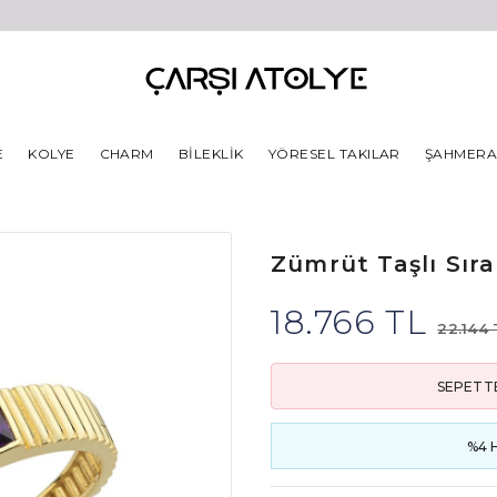
E
KOLYE
CHARM
BILEKLIK
YÖRESEL TAKILAR
ŞAHMER
Zümrüt Taşlı Sıra
18.766 TL
22.144 
SEPETTE
%4 