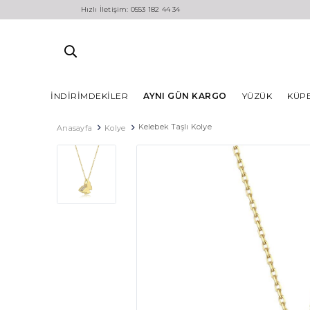
Hızlı İletişim: 0553 182 44 34
İNDIRIMDEKILER
AYNI GÜN KARGO
YÜZÜK
KÜP
Kelebek Taşlı Kolye
Anasayfa
Kolye