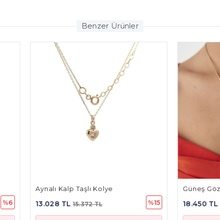
Benzer Ürünler
Kalp Taşlı Kolye
Güneş Göz Boncuklu Charm
%15
 TL
18.450 TL
15.372 TL
21.771 TL