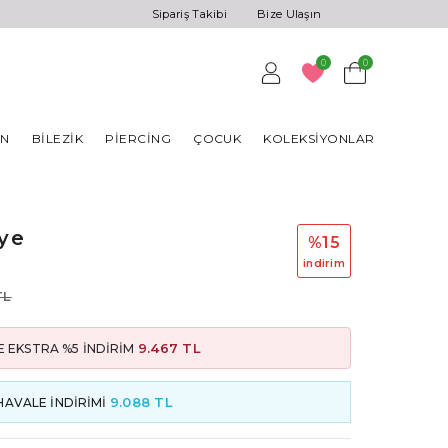
Sipariş Takibi
Bize Ulaşın
0
0
AN
BILEZIK
PIERCING
ÇOCUK
KOLEKSIYONLAR
lye
%15
i̇ndi̇ri̇m
TL
9.467 TL
 EKSTRA %5 İNDİRİM
9.088 TL
HAVALE İNDİRİMİ