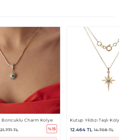
 Kolye
Kutup Yıldızı Taşlı Kolye
Tavşan
%15
%15
12.464 TL
9.898 
14.708 TL