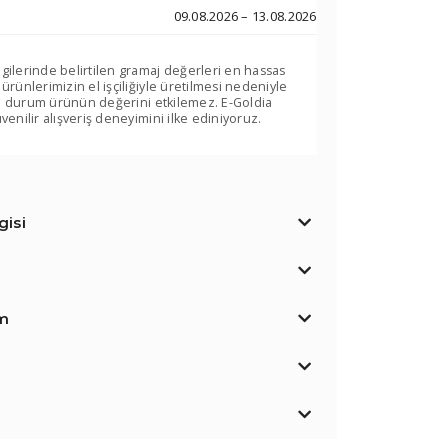
09.08.2026 – 13.08.2026
lgilerinde belirtilen gramaj değerleri en hassas
 ürünlerimizin el işçiliğiyle üretilmesi nedeniyle
. Bu durum ürünün değerini etkilemez. E-Goldia
venilir alışveriş deneyimini ilke ediniyoruz.
isi
im