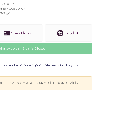
C500104
869NCC500104
3-5 gün
3 Taksit İmkanı
Kolay İade
hatsApp'dan Sipariş Oluştur
a sunulan ürünleri görüntülemek için tıklayınız.
RETSIZ VE SIGORTALI KARGO ILE GÖNDERILIR.