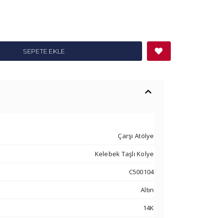
SEPETE EKLE
Çarşı Atölye
Kelebek Taşlı Kolye
C500104
Altın
14K