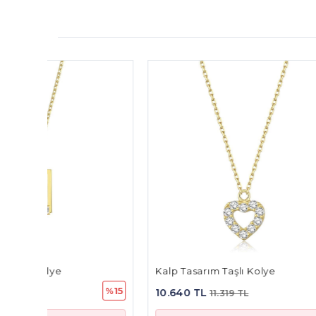
Kalp Tasarım Taşlı Kolye
Aynalı 
%15
%6
10.640 TL
13.028
11.319 TL