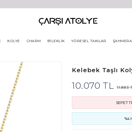
E
KOLYE
CHARM
BILEKLIK
YÖRESEL TAKILAR
ŞAHMER
Kelebek Taşlı Ko
10.070 TL
11.883 
SEPETTE
%4 