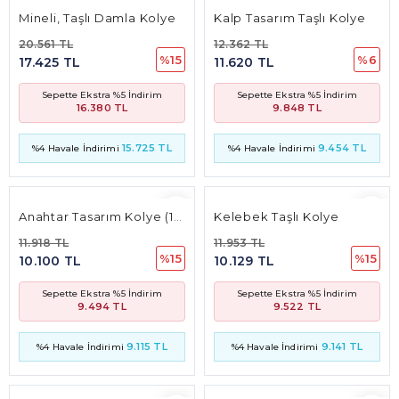
Mineli, Taşlı Damla Kolye
Kalp Tasarım Taşlı Kolye
20.561 TL
12.362 TL
%15
%6
17.425 TL
11.620 TL
Sepette Ekstra %5 İndirim
Sepette Ekstra %5 İndirim
16.380 TL
9.848 TL
15.725 TL
9.454 TL
%4 Havale İndirimi
%4 Havale İndirimi
Anahtar Tasarım Kolye (13 Mm*7 Mm 2.5 Mm)
Kelebek Taşlı Kolye
11.918 TL
11.953 TL
%15
%15
10.100 TL
10.129 TL
Sepette Ekstra %5 İndirim
Sepette Ekstra %5 İndirim
9.494 TL
9.522 TL
9.115 TL
9.141 TL
%4 Havale İndirimi
%4 Havale İndirimi