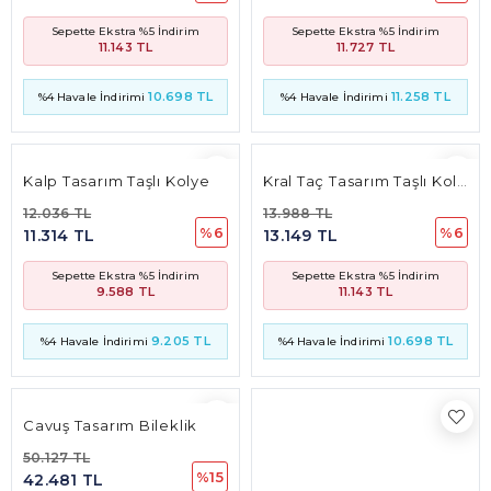
12.036 TL
13.988 TL
%6
%6
11.314 TL
13.149 TL
Sepette Ekstra %5 İndirim
Sepette Ekstra %5 İndirim
9.588 TL
11.143 TL
9.205 TL
10.698 TL
%4 Havale İndirimi
%4 Havale İndirimi
Cavuş Tasarım Bileklik
50.127 TL
%15
42.481 TL
Sepette Ekstra %5 İndirim
39.933 TL
38.336 TL
%4 Havale İndirimi
Kelebek Tasarım Kolye(9 Mm* 12 Mm 3Mm)
13.373 TL
%15
11.333 TL