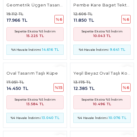
Geometrik Üçgen Tasarım Taşlı Kolye
Pembe Kare Baget Tektaş Kolye
19.112 TL
12.606 TL
%6
%6
17.966 TL
11.850 TL
Sepette Ekstra %5 İndirim
Sepette Ekstra %5 İndirim
15.225 TL
10.043 TL
14.616 TL
9.641 TL
%4 Havale İndirimi
%4 Havale İndirimi
Oval Tasarım Taşlı Küpe
Yeşil Beyaz Oval Taşlı Kolye
17.051 TL
13.175 TL
%15
%6
14.450 TL
12.385 TL
Sepette Ekstra %5 İndirim
Sepette Ekstra %5 İndirim
13.584 TL
10.496 TL
13.040 TL
10.076 TL
%4 Havale İndirimi
%4 Havale İndirimi