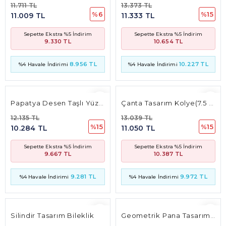
11.711 TL
13.373 TL
%6
%15
11.009 TL
11.333 TL
Sepette Ekstra %5 İndirim
Sepette Ekstra %5 İndirim
9.330 TL
10.654 TL
8.956 TL
10.227 TL
%4 Havale İndirimi
%4 Havale İndirimi
Papatya Desen Taşlı Yüzük
Çanta Tasarım Kolye(7.5 Mm* 11 Mm 4.2Mm)
12.135 TL
13.039 TL
%15
%15
10.284 TL
11.050 TL
Sepette Ekstra %5 İndirim
Sepette Ekstra %5 İndirim
9.667 TL
10.387 TL
9.281 TL
9.972 TL
%4 Havale İndirimi
%4 Havale İndirimi
Silindir Tasarım Bileklik
Geometrik Pana Tasarım Baget Taşlı Kolye