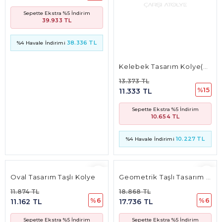
Sepette Ekstra %5 İndirim
10.654 TL
10.227 TL
%4 Havale İndirimi
Oval Tasarım Taşlı Kolye
Geometrik Taşlı Tasarım Kolye
11.874 TL
18.868 TL
%6
%6
11.162 TL
17.736 TL
Sepette Ekstra %5 İndirim
Sepette Ekstra %5 İndirim
9.459 TL
15.031 TL
9.081 TL
14.430 TL
%4 Havale İndirimi
%4 Havale İndirimi
At Tasarım Kolye
Peri Tasarım Sallantılı Taşlı Kolye
12.004 TL
15.859 TL
%15
%6
10.173 TL
14.907 TL