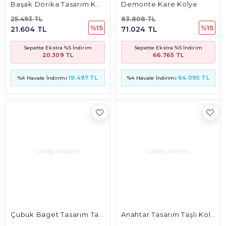
Çubuk Baget Tasarım Taşlı Kalp Kolye
Anahtar Tasarım Taşlı Kolye
17.079 TL
11.223 TL
%6
%6
16.054 TL
10.550 TL
Sepette Ekstra %5 İndirim
Sepette Ekstra %5 İndirim
13.606 TL
8.941 TL
13.062 TL
8.583 TL
%4 Havale İndirimi
%4 Havale İndirimi