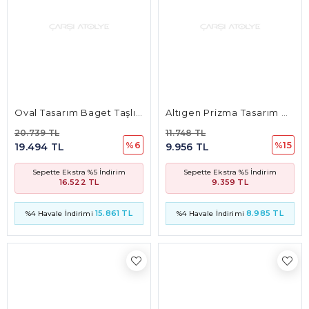
%6
%15
19.494 TL
9.956 TL
Sepette Ekstra %5 İndirim
Sepette Ekstra %5 İndirim
16.522 TL
9.359 TL
15.861 TL
8.985 TL
%4 Havale İndirimi
%4 Havale İndirimi
Sonsuzluk Tasarım Taşlı Kolye
Geometrik Pana Film Tasarım Taşlı Kolye
11.223 TL
19.356 TL
%6
%6
10.550 TL
18.194 TL