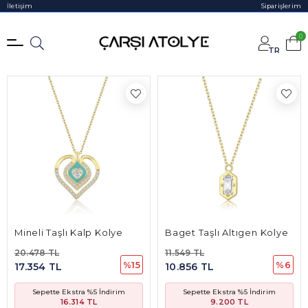
İletişim
Siparişlerim
Filtrele
0
TR
Mineli Taşlı Kalp Kolye
Baget Taşlı Altıgen Kolye
20.478 TL
11.549 TL
%15
%6
17.354 TL
10.856 TL
Sepette Ekstra %5 İndirim
Sepette Ekstra %5 İndirim
16.314 TL
9.200 TL