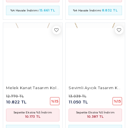
15.661 TL
8.832 TL
%4 Havale İndirimi
%4 Havale İndirimi
Melek Kanat Tasarım Kolye (15 Mm* 5.5 Mm 3Mm)
Sevimli Ayıcık Tasarım Kolye(8 Mm* 7 Mm 4.5Mm)
12.770 TL
13.039 TL
%15
%15
10.822 TL
11.050 TL
Sepette Ekstra %5 İndirim
Sepette Ekstra %5 İndirim
10.173 TL
10.387 TL