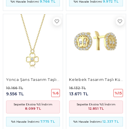
9.766 TL
9.972 TL
%4 Havale İndirimi
%4 Havale İndirimi
Yonca Şans Tasarım Taşlı Kolye
Kelebek Tasarım Taşlı Küpe
10.166 TL
16.132 TL
%6
%15
9.556 TL
13.671 TL
Sepette Ekstra %5 İndirim
Sepette Ekstra %5 İndirim
8.099 TL
12.851 TL
7.775 TL
12.337 TL
%4 Havale İndirimi
%4 Havale İndirimi