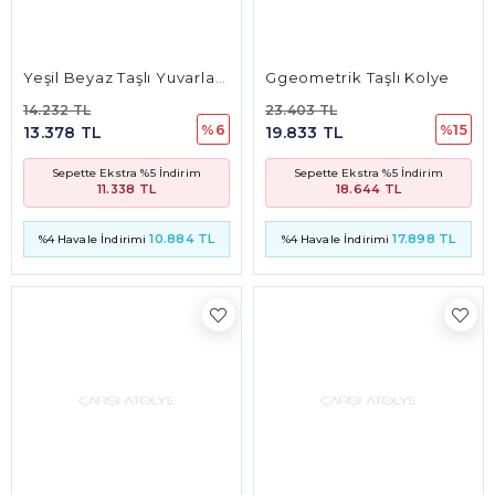
10.884 TL
17.898 TL
%4 Havale İndirimi
%4 Havale İndirimi
Sade Kare Prizma Tasarım Kolye
Anagram Tasarım Taşlı Kolye
16.672 TL
12.606 TL
%6
%6
15.672 TL
11.850 TL
Sepette Ekstra %5 İndirim
Sepette Ekstra %5 İndirim
13.282 TL
10.043 TL
12.750 TL
9.641 TL
%4 Havale İndirimi
%4 Havale İndirimi