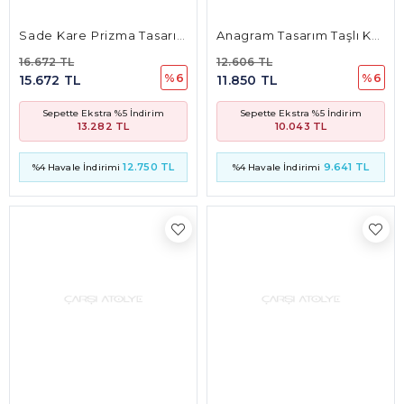
Başak Dorika Tasarım Kolye Ucu
Demonte Kare Kolye
25.493 TL
83.808 TL
%15
%15
21.604 TL
71.024 TL
Sepette Ekstra %5 İndirim
Sepette Ekstra %5 İndirim
20.309 TL
66.765 TL
19.497 TL
64.095 TL
%4 Havale İndirimi
%4 Havale İndirimi