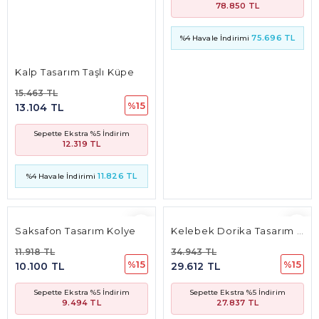
12.319 TL
11.826 TL
%4 Havale İndirimi
Saksafon Tasarım Kolye
Kelebek Dorika Tasarım Kolye Ucu
11.918 TL
34.943 TL
%15
%15
10.100 TL
29.612 TL
Sepette Ekstra %5 İndirim
Sepette Ekstra %5 İndirim
9.494 TL
27.837 TL
9.115 TL
26.724 TL
%4 Havale İndirimi
%4 Havale İndirimi
Kurabiye Adam Taşlı Kolye
12.036 TL
%6
11.314 TL
Sepette Ekstra %5 İndirim