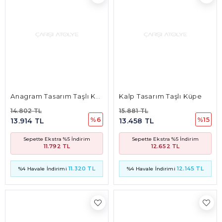
Anagram Tasarım Taşlı Kolye
Kalp Tasarım Taşlı Küpe
14.802 TL
15.881 TL
%6
%15
13.914 TL
13.458 TL
Sepette Ekstra %5 İndirim
Sepette Ekstra %5 İndirim
11.792 TL
12.652 TL
11.320 TL
12.145 TL
%4 Havale İndirimi
%4 Havale İndirimi
Oval Tasarım Baget Taşlı Kolye
Altıgen Prizma Tasarım Baget Taşlı Bileklik
20.739 TL
11.748 TL