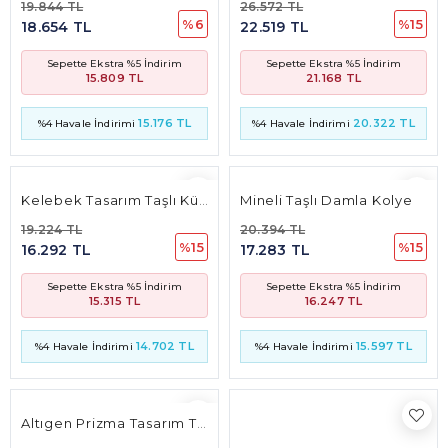
19.844 TL
26.572 TL
%6
%15
18.654 TL
22.519 TL
Sepette Ekstra %5 İndirim
Sepette Ekstra %5 İndirim
15.809 TL
21.168 TL
15.176 TL
20.322 TL
%4 Havale İndirimi
%4 Havale İndirimi
Kelebek Tasarım Taşlı Küpe
Mineli Taşlı Damla Kolye
19.224 TL
20.394 TL
%15
%15
16.292 TL
17.283 TL
Sepette Ekstra %5 İndirim
Sepette Ekstra %5 İndirim
15.315 TL
16.247 TL
14.702 TL
15.597 TL
%4 Havale İndirimi
%4 Havale İndirimi
Altıgen Prizma Tasarım Taşlı Bileklik
Güneş Tasarım Kolye(15 Mm* 15 Mm 3Mm)