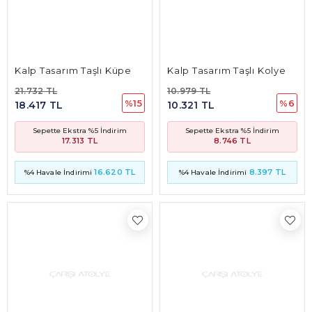
17.313 TL
8.746 TL
16.620 TL
8.397 TL
%4 Havale İndirimi
%4 Havale İndirimi
Yeşil Beyaz Taşlı Yuvarlak Tasarım Kolye
Ggeometrik Taşlı Kolye
14.232 TL
23.403 TL
%6
%15
13.378 TL
19.833 TL
Sepette Ekstra %5 İndirim
Sepette Ekstra %5 İndirim
11.338 TL
18.644 TL