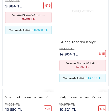
11.663 TL
17.469 TL
%15
%15
9.884 TL
14.804 TL
Sepette Ekstra %5 İndirim
Sepette Ekstra %5 İndirim
9.291 TL
13.917 TL
8.920 TL
13.360 TL
%4 Havale İndirimi
%4 Havale İndirimi
Yusufcuk Tasarım Taşlı Kolye
Kalp Tasarım Taşlı Kolye
11.223 TL
10.979 TL
%6
%6
10.550 TL
10.321 TL
Sepette Ekstra %5 İndirim
Sepette Ekstra %5 İndirim
8.941 TL
8.746 TL
8.583 TL
8.397 TL
%4 Havale İndirimi
%4 Havale İndirimi
Kalp Tasarım Taşlı Kolye
Oval Tasarım Taşlı Küpe