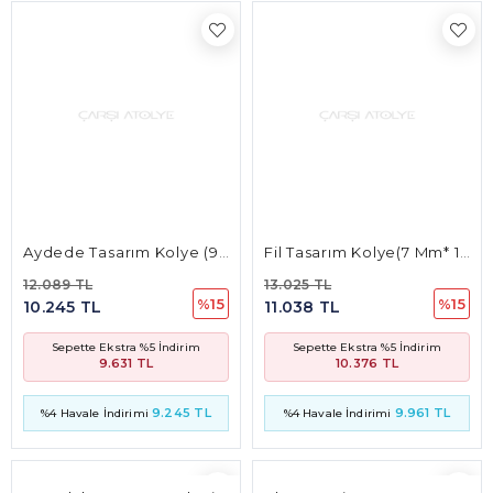
Aydede Tasarım Kolye (9 Mm * 7 Mm 4Mm)
Fil Tasarım Kolye(7 Mm* 12 Mm 3.7Mm)
12.089 TL
13.025 TL
%15
%15
10.245 TL
11.038 TL
Sepette Ekstra %5 İndirim
Sepette Ekstra %5 İndirim
9.631 TL
10.376 TL
9.245 TL
9.961 TL
%4 Havale İndirimi
%4 Havale İndirimi
Yuvarlak Tasarım Taşlı Bileklik
Altıgen Prizma Tasarım Taşlı Bileklik
55.653 TL
11.663 TL
%15
%15
47.163 TL
9.884 TL
Sepette Ekstra %5 İndirim
Sepette Ekstra %5 İndirim
44.336 TL
9.291 TL
42.562 TL
8.920 TL
%4 Havale İndirimi
%4 Havale İndirimi