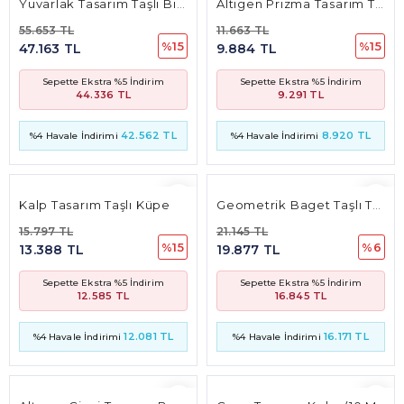
Kalp Tasarım Taşlı Küpe
Geometrik Baget Taşlı Tasarım Kolye
15.797 TL
21.145 TL
%15
%6
13.388 TL
19.877 TL
Sepette Ekstra %5 İndirim
Sepette Ekstra %5 İndirim
12.585 TL
16.845 TL
12.081 TL
16.171 TL
%4 Havale İndirimi
%4 Havale İndirimi
Altıgen Çizgi Tasarım Baget Taşlı Bileklik
Çapa Tasarım Kolye(10 Mm*8.5 Mm 2,5 Mm)
40.387 TL
11.238 TL
%15
%15
34.226 TL
9.523 TL
Sepette Ekstra %5 İndirim
Sepette Ekstra %5 İndirim
32.174 TL
8.953 TL
30.887 TL
8.595 TL
%4 Havale İndirimi
%4 Havale İndirimi