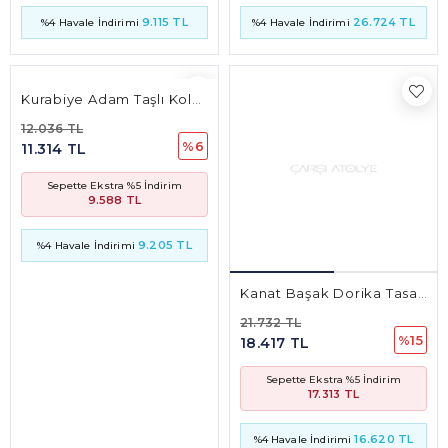
9.588 TL
9.205 TL
%4 Havale İndirimi
Kanat Başak Dorika Tasarım Kolye Ucu
21.732 TL
%15
18.417 TL
Sepette Ekstra %5 İndirim
17.313 TL
16.620 TL
%4 Havale İndirimi
Yandan Kollu Taşlı Yüzük
Üçgen Taşlı Yüzük
9.448 TL
9.622 TL
%15
%15
8.007 TL
8.154 TL
Sepette Ekstra %5 İndirim
Sepette Ekstra %5 İndirim
7.527 TL
7.665 TL