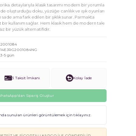
orika detaylarıyla klasik tasarımı modern bir yorumla
eyde oluşturduğu doku, yüzüğe canlılık ve ışık oyunları
 sade ama fark edilen bir şıklık sunar. Parmakta
 bir kullanım sağlar. Hem klasik hem de modern takı
z bir yüzük alternatifidir.
2001084
14EJRG2001084NG
3-5 gün
3 Taksit İmkanı
Kolay İade
hatsApp'dan Sipariş Oluştur
a sunulan ürünleri görüntülemek için tıklayınız.
RETSIZ VE SIGORTALI KARGO ILE GÖNDERILIR.