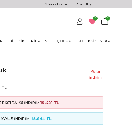
Sipariş Takibi
Bize Ulaşın
0
0
AN
BILEZIK
PIERCING
ÇOCUK
KOLEKSIYONLAR
ük
%15
i̇ndi̇ri̇m
 TL
19.421 TL
 EKSTRA %5 İNDİRİM
18.644 TL
HAVALE İNDİRİMİ