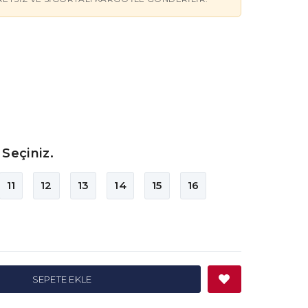
Seçiniz.
11
12
13
14
15
16
SEPETE EKLE