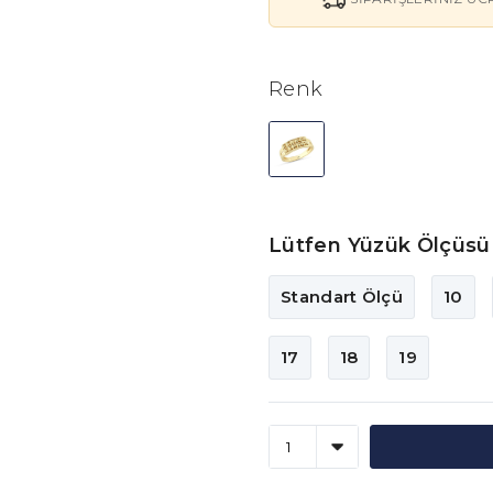
Renk
Lütfen Yüzük Ölçüsü 
Standart Ölçü
10
17
18
19