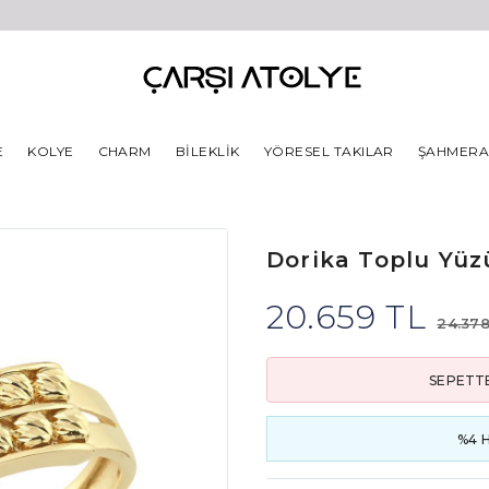
E
KOLYE
CHARM
BILEKLIK
YÖRESEL TAKILAR
ŞAHMER
Dorika Toplu Yüz
20.659 TL
24.378
SEPETTE
%4 