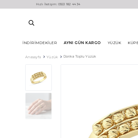
Hızlı İletişim: 0553 182 44 34
İNDIRIMDEKILER
AYNI GÜN KARGO
YÜZÜK
KÜP
Dorika Toplu Yüzük
Anasayfa
Yüzük