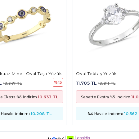
ktaş Yüzük
Mavi Mineli Yüzük
%15
TL
13.941 TL
13.811 TL
16.451 TL
11.002 TL
13.
e Ekstra %5 İndirim
Sepette Ekstra %5 İndirim
10.562 TL
12.581
 Havale İndirimi
%4 Havale İndirimi