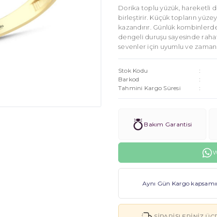
Dorika toplu yüzük, hareketli d
birleştirir. Küçük topların yüz
kazandırır. Günlük kombinlerde
dengeli duruşu sayesinde rahat
sevenler için uyumlu ve zamansı
Stok Kodu
Barkod
Tahmini Kargo Süresi
Bakım Garantisi
W
Aynı Gün Kargo kapsamınd
SIPARIŞLERINIZ ÜC