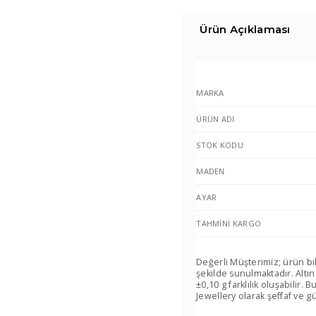
Ürün Açıklaması
MARKA
ÜRÜN ADI
STOK KODU
MADEN
AYAR
TAHMINI KARGO
Değerli Müşterimiz; ürün bi
şekilde sunulmaktadır. Altın
±0,10 g farklılık oluşabilir
Jewellery olarak şeffaf ve gü