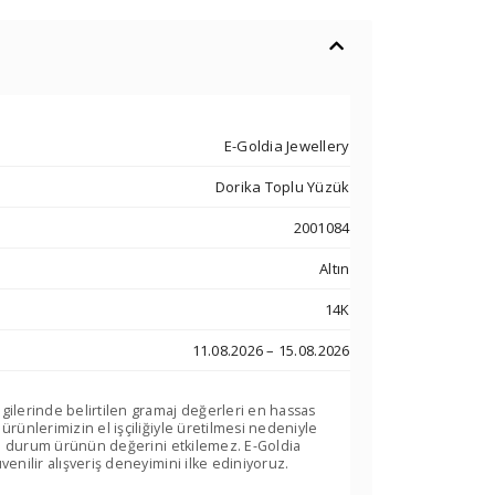
E-Goldia Jewellery
Dorika Toplu Yüzük
2001084
Altın
14K
11.08.2026 – 15.08.2026
lgilerinde belirtilen gramaj değerleri en hassas
 ürünlerimizin el işçiliğiyle üretilmesi nedeniyle
. Bu durum ürünün değerini etkilemez. E-Goldia
venilir alışveriş deneyimini ilke ediniyoruz.