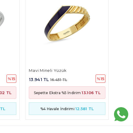
Düğüm Tasarım Yüzük
Firuze
%15
%15
11.919 TL
9.064 
14.064 TL
106 TL
11.204 TL
Sepette Ekstra %5 İndirim
Sepet
 TL
10.756 TL
%4 Havale İndirimi
%