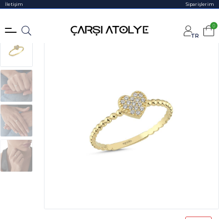
İletişim
Siparişlerim
0
TR