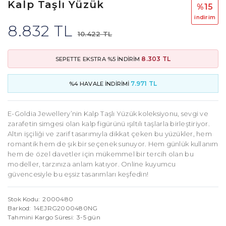
Kalp Taşlı Yüzük
%15
i̇ndi̇ri̇m
8.832 TL
10.422 TL
8.303 TL
SEPETTE EKSTRA %5 İNDİRİM
7.971 TL
%4 HAVALE İNDİRİMİ
E-Goldia Jewellery’nin Kalp Taşlı Yüzük koleksiyonu, sevgi ve
zarafetin simgesi olan kalp figürünü ışıltılı taşlarla birleştiriyor.
Altın işçiliği ve zarif tasarımıyla dikkat çeken bu yüzükler, hem
romantik hem de şık bir seçenek sunuyor. Hem günlük kullanım
hem de özel davetler için mükemmel bir tercih olan bu
modeller, tarzınıza anlam katıyor. Online kuyumcu
güvencesiyle bu eşsiz tasarımları keşfedin!
Stok Kodu
2000480
Barkod
14EJRG2000480NG
Tahmini Kargo Süresi
3-5 gün