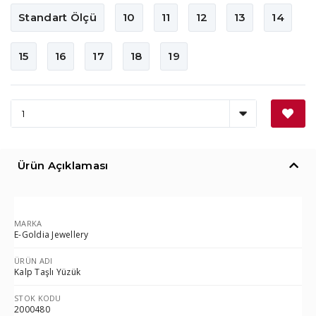
Standart Ölçü
10
11
12
13
14
15
16
17
18
19
Ürün Açıklaması
MARKA
E-Goldia Jewellery
ÜRÜN ADI
Kalp Taşlı Yüzük
STOK KODU
2000480