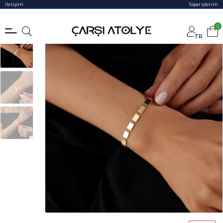
İletişim
Siparişlerim
0
TR