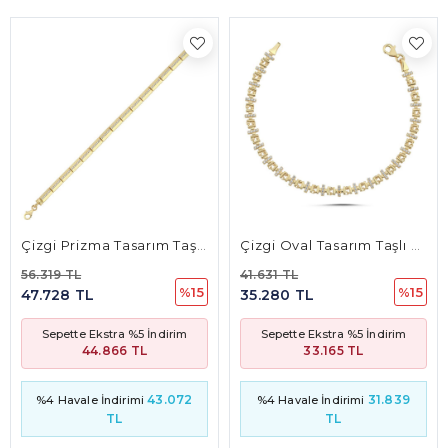
Çizgi Prizma Tasarım Taşlı Bileklik
Çizgi Oval Tasarım Taşlı Bileklik (18.5*0.4 Cm)
56.319 TL
41.631 TL
%15
%15
47.728 TL
35.280 TL
Sepette Ekstra %5 İndirim
Sepette Ekstra %5 İndirim
44.866 TL
33.165 TL
43.072
31.839
%4 Havale İndirimi
%4 Havale İndirimi
TL
TL