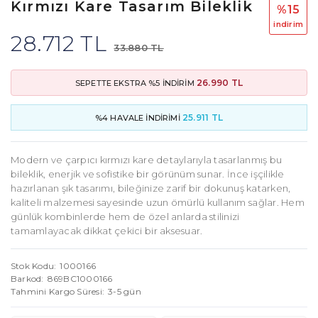
Kırmızı Kare Tasarım Bileklik
%15
i̇ndi̇ri̇m
28.712 TL
33.880 TL
26.990 TL
SEPETTE EKSTRA %5 İNDİRİM
25.911 TL
%4 HAVALE İNDİRİMİ
Modern ve çarpıcı kırmızı kare detaylarıyla tasarlanmış bu
bileklik, enerjik ve sofistike bir görünüm sunar. İnce işçilikle
hazırlanan şık tasarımı, bileğinize zarif bir dokunuş katarken,
kaliteli malzemesi sayesinde uzun ömürlü kullanım sağlar. Hem
günlük kombinlerde hem de özel anlarda stilinizi
tamamlayacak dikkat çekici bir aksesuar.
Stok Kodu
1000166
Barkod
869BC1000166
Tahmini Kargo Süresi
3-5 gün