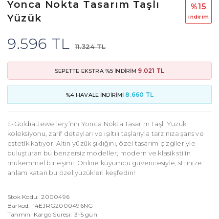
Yonca Nokta Tasarım Taşlı
%15
Yüzük
i̇ndi̇ri̇m
9.596 TL
11.324 TL
9.021 TL
SEPETTE EKSTRA %5 İNDİRİM
8.660 TL
%4 HAVALE İNDİRİMİ
E-Goldia Jewellery’nin Yonca Nokta Tasarım Taşlı Yüzük
koleksiyonu, zarif detayları ve ışıltılı taşlarıyla tarzınıza şans ve
estetik katıyor. Altın yüzük şıklığını, özel tasarım çizgileriyle
buluşturan bu benzersiz modeller, modern ve klasik stilin
mükemmel birleşimi. Online kuyumcu güvencesiyle, stilinize
anlam katan bu özel yüzükleri keşfedin!
Stok Kodu
2000496
Barkod
14EJRG2000496NG
Tahmini Kargo Süresi
3-5 gün