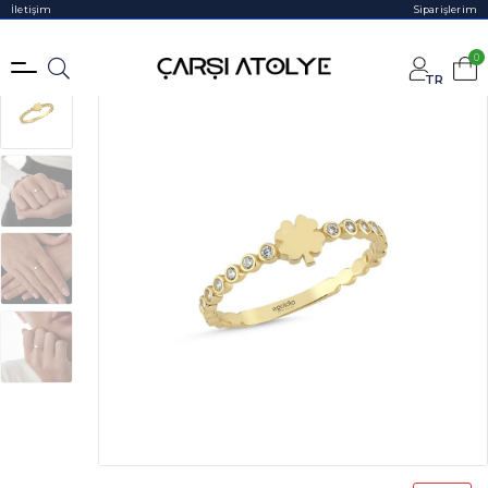
İletişim
Siparişlerim
0
TR