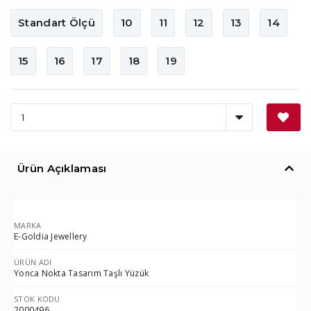
Standart Ölçü
10
11
12
13
14
15
16
17
18
19
Ürün Açıklaması
MARKA
E-Goldia Jewellery
ÜRÜN ADI
Yonca Nokta Tasarım Taşlı Yüzük
STOK KODU
2000496