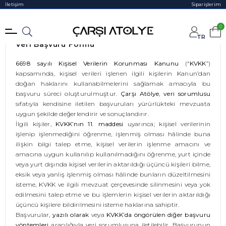
İletişim
Siparişlerim
0
TR
Veri Başvuru Formu
6698 sayılı Kişisel Verilerin Korunması Kanunu
(“
KVKK
”)
kapsamında, kişisel verileri işlenen ilgili kişilerin Kanun’dan
doğan haklarını kullanabilmelerini sağlamak amacıyla bu
başvuru süreci oluşturulmuştur.
Çarşı Atölye
,
veri sorumlusu
sıfatıyla kendisine iletilen başvuruları yürürlükteki mevzuata
uygun şekilde değerlendirir ve sonuçlandırır.
İlgili kişiler,
KVKK’nın 11. maddesi
uyarınca; kişisel verilerinin
işlenip işlenmediğini öğrenme, işlenmiş olması hâlinde buna
ilişkin bilgi talep etme, kişisel verilerin işlenme amacını ve
amacına uygun kullanılıp kullanılmadığını öğrenme, yurt içinde
veya yurt dışında kişisel verilerin aktarıldığı üçüncü kişileri bilme,
eksik veya yanlış işlenmiş olması hâlinde bunların düzeltilmesini
isteme, KVKK ve ilgili mevzuat çerçevesinde silinmesini veya yok
edilmesini talep etme ve bu işlemlerin kişisel verilerin aktarıldığı
üçüncü kişilere bildirilmesini isteme haklarına sahiptir.
Başvurular,
yazılı olarak
veya
KVKK’da öngörülen diğer başvuru
yöntemleri
aracılığıyla veri sorumlusuna iletilebilir. Başvurunun