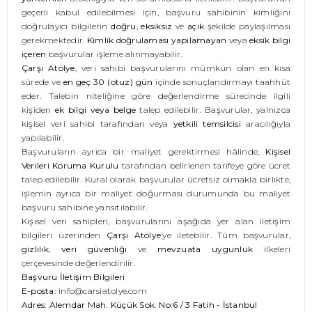
geçerli kabul edilebilmesi için, başvuru sahibinin kimliğini
doğrulayıcı bilgilerin
doğru
,
eksiksiz
ve
açık
şekilde paylaşılması
gerekmektedir.
Kimlik doğrulaması yapılamayan
veya
eksik bilgi
içeren
başvurular işleme alınmayabilir.
Çarşı Atölye
, veri sahibi başvurularını mümkün olan en kısa
sürede ve
en geç 30 (otuz) gün
içinde sonuçlandırmayı taahhüt
eder. Talebin niteliğine göre değerlendirme sürecinde ilgili
kişiden
ek bilgi veya belge
talep edilebilir. Başvurular, yalnızca
kişisel veri sahibi tarafından veya
yetkili temsilcisi
aracılığıyla
yapılabilir.
Başvuruların ayrıca bir maliyet gerektirmesi hâlinde,
Kişisel
Verileri Koruma Kurulu
tarafından belirlenen tarifeye göre ücret
talep edilebilir. Kural olarak başvurular ücretsiz olmakla birlikte,
işlemin ayrıca bir maliyet doğurması durumunda bu maliyet
başvuru sahibine yansıtılabilir.
Kişisel veri sahipleri, başvurularını aşağıda yer alan iletişim
bilgileri üzerinden
Çarşı Atölye
’ye iletebilir. Tüm başvurular,
gizlilik
,
veri güvenliği
ve
mevzuata uygunluk
ilkeleri
çerçevesinde değerlendirilir.
Başvuru İletişim Bilgileri
E-posta:
info@carsiatolye.com
Adres:
Alemdar Mah. Küçük Sok. No:6 / 3 Fatih - İstanbul