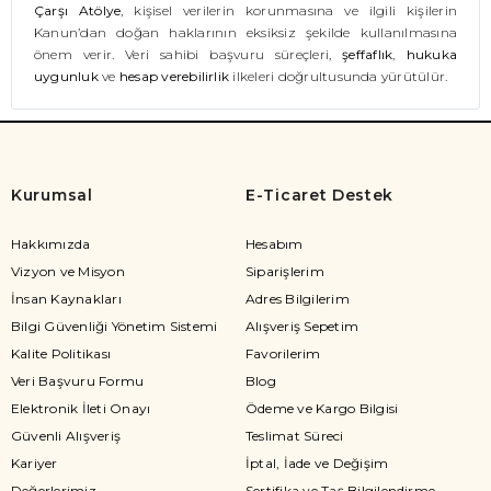
Çarşı Atölye
, kişisel verilerin korunmasına ve ilgili kişilerin
Kanun’dan doğan haklarının eksiksiz şekilde kullanılmasına
önem verir. Veri sahibi başvuru süreçleri,
şeffaflık
,
hukuka
uygunluk
ve
hesap verebilirlik
ilkeleri doğrultusunda yürütülür.
Kurumsal
E-Ticaret Destek
Hakkımızda
Hesabım
Vizyon ve Misyon
Siparişlerim
İnsan Kaynakları
Adres Bilgilerim
Bilgi Güvenliği Yönetim Sistemi
Alışveriş Sepetim
Kalite Politikası
Favorilerim
Veri Başvuru Formu
Blog
Elektronik İleti Onayı
Ödeme ve Kargo Bilgisi
Güvenli Alışveriş
Teslimat Süreci
Kariyer
İptal, İade ve Değişim
Değerlerimiz
Sertifika ve Taş Bilgilendirme