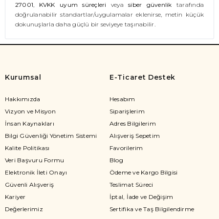
27001
,
KVKK uyum süreçleri
veya
siber güvenlik
tarafında
doğrulanabilir standartlar/uygulamalar eklenirse, metin küçük
dokunuşlarla daha güçlü bir seviyeye taşınabilir.
Kurumsal
E-Ticaret Destek
Hakkımızda
Hesabım
Vizyon ve Misyon
Siparişlerim
İnsan Kaynakları
Adres Bilgilerim
Bilgi Güvenliği Yönetim Sistemi
Alışveriş Sepetim
Kalite Politikası
Favorilerim
Veri Başvuru Formu
Blog
Elektronik İleti Onayı
Ödeme ve Kargo Bilgisi
Güvenli Alışveriş
Teslimat Süreci
Kariyer
İptal, İade ve Değişim
Değerlerimiz
Sertifika ve Taş Bilgilendirme