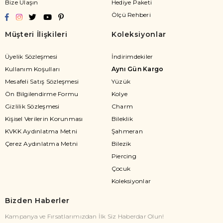
Bize Ulaşın
Hediye Paketi
Ölçü Rehberi
Müşteri İlişkileri
Koleksiyonlar
Üyelik Sözleşmesi
İndirimdekiler
Kullanım Koşulları
Aynı Gün Kargo
Mesafeli Satış Sözleşmesi
Yüzük
Ön Bilgilendirme Formu
Kolye
Gizlilik Sözleşmesi
Charm
Kişisel Verilerin Korunması
Bileklik
KVKK Aydınlatma Metni
Şahmeran
Çerez Aydınlatma Metni
Bilezik
Piercing
Çocuk
Koleksiyonlar
Bizden Haberler
Kampanya ve Fırsatlarımızdan İlk Siz Haberdar Olun!