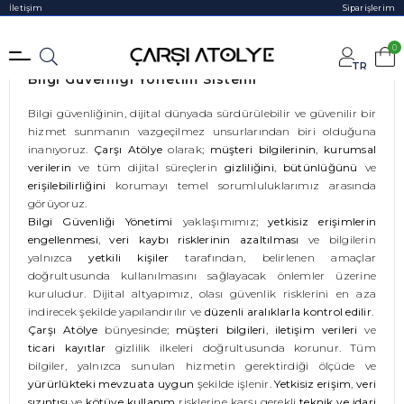
İletişim
Siparişlerim
0
TR
Bilgi Güvenliği Yönetim Sistemi
Bilgi güvenliğinin, dijital dünyada sürdürülebilir ve güvenilir bir
hizmet sunmanın vazgeçilmez unsurlarından biri olduğuna
inanıyoruz.
Çarşı Atölye
olarak;
müşteri bilgilerinin
,
kurumsal
verilerin
ve tüm dijital süreçlerin
gizliliğini
,
bütünlüğünü
ve
erişilebilirliğini
korumayı temel sorumluluklarımız arasında
görüyoruz.
Bilgi Güvenliği Yönetimi
yaklaşımımız;
yetkisiz erişimlerin
engellenmesi
,
veri kaybı risklerinin azaltılması
ve bilgilerin
yalnızca
yetkili kişiler
tarafından, belirlenen amaçlar
doğrultusunda kullanılmasını sağlayacak önlemler üzerine
kuruludur. Dijital altyapımız, olası güvenlik risklerini en aza
indirecek şekilde yapılandırılır ve
düzenli aralıklarla kontrol edilir
.
Çarşı Atölye
bünyesinde;
müşteri bilgileri
,
iletişim verileri
ve
ticari kayıtlar
gizlilik ilkeleri doğrultusunda korunur. Tüm
bilgiler, yalnızca sunulan hizmetin gerektirdiği ölçüde ve
yürürlükteki mevzuata uygun
şekilde işlenir.
Yetkisiz erişim
,
veri
sızıntısı
ve
kötüye kullanım
risklerine karşı gerekli
teknik ve idari