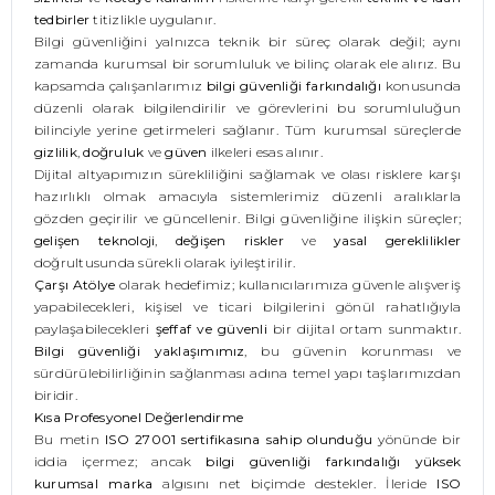
tedbirler
titizlikle uygulanır.
Bilgi güvenliğini yalnızca teknik bir süreç olarak değil; aynı
zamanda kurumsal bir sorumluluk ve bilinç olarak ele alırız. Bu
kapsamda çalışanlarımız
bilgi güvenliği farkındalığı
konusunda
düzenli olarak bilgilendirilir ve görevlerini bu sorumluluğun
bilinciyle yerine getirmeleri sağlanır. Tüm kurumsal süreçlerde
gizlilik
,
doğruluk
ve
güven
ilkeleri esas alınır.
Dijital altyapımızın sürekliliğini sağlamak ve olası risklere karşı
hazırlıklı olmak amacıyla sistemlerimiz düzenli aralıklarla
gözden geçirilir ve güncellenir. Bilgi güvenliğine ilişkin süreçler;
gelişen teknoloji
,
değişen riskler
ve
yasal gereklilikler
doğrultusunda sürekli olarak iyileştirilir.
Çarşı Atölye
olarak hedefimiz; kullanıcılarımıza güvenle alışveriş
yapabilecekleri, kişisel ve ticari bilgilerini gönül rahatlığıyla
paylaşabilecekleri
şeffaf ve güvenli
bir dijital ortam sunmaktır.
Bilgi güvenliği yaklaşımımız
, bu güvenin korunması ve
sürdürülebilirliğinin sağlanması adına temel yapı taşlarımızdan
biridir.
Kısa Profesyonel Değerlendirme
Bu metin
ISO 27001 sertifikasına sahip olunduğu
yönünde bir
iddia içermez; ancak
bilgi güvenliği farkındalığı yüksek
kurumsal marka
algısını net biçimde destekler. İleride
ISO